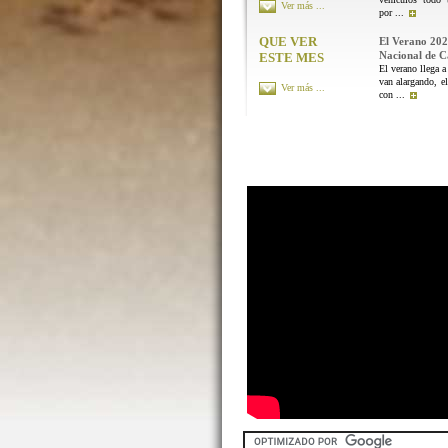
Ver más ...
por ...
QUE VER
El Verano 202
Nacional de 
ESTE MES
El verano llega a
van alargando, el
Ver más ...
con ...