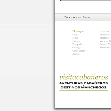
El parque
La visita
Fauna
Itinerarios 
Flora
Itinerarios
Historia
Visita en B
Etnografía
Centros Vis
Geología
Recomenda
Como llegar
Audios