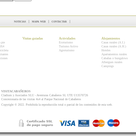
noticias
|
mapa web
|
contactar
|
Visitas guiadas
Actividades
Alojamientos
a pie
Ecoturismo
Casas rurales (A.I.)
 4X4
Turismo Activo
Casas rurales (A.H.)
icicleta
Agroturismo
Hoteles
itantes
Apartamentos rurales
ciones
Cabañas o bungalows
Albergues rurales
Campings
VISITACABAÑEROS
Cladium y Asociados SLU - Aventuras Cabañeros SL UTE U13570726
Concesionaria de las visitas 4x4 al Parque Nacional de Cabañeros
Copyright © 2022. Prohibida la reproducción total o parcial de los contenidos de esta web.