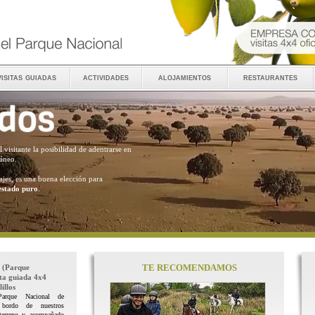
visitas guiadas
actividades
alojamientos
restaurantes
al visitante la posibilidad de adentrarse en
ráneo.
ajes, es una buena elección para
estado puro
.
TE RECOMENDAMOS
(Parque
ita guiada 4x4
illos
Parque Nacional de
 bordo de nuestros
terreno y acompañado