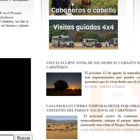
6 en el Parque
Cabañeros
 Cabañeros, los días se
 sol ilumina y calienta
VIVE EL ECLIPSE TOTAL DE SOL DESDE EL CORAZÓN 
CABAÑEROS
El próximo 12 de agosto la naturalez
más impresionantes que pueden con
queremos que lo vivas desde uno de los
ECLIPSE - VISITAS GUIADAS
CASA PALILLOS CIERRA TEMPORALMENTE POR OBRAS
VISITANTES DEL PARQUE NACIONAL DE CABAÑEROS
El principal centro de visitantes
temporalmente, aunque el parque sigue
planeando una visita al Parque Nacional 
CASA PALILLOS - NOTICIAS - ULTIMA H