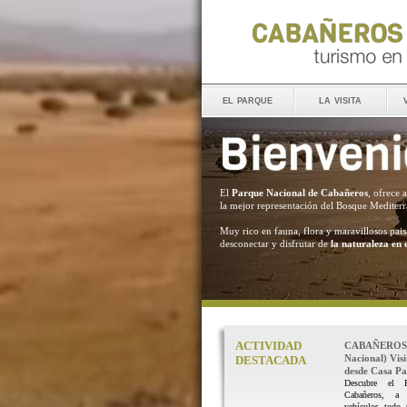
el parque
la visita
El
Parque Nacional de Cabañeros
, ofrece 
la mejor representación del Bosque Mediter
Muy rico en fauna, flora y maravillosos pais
desconectar y disfrutar de
la naturaleza en 
ACTIVIDAD
CABAÑEROS 
Nacional) Vis
DESTACADA
desde Casa Pal
Descubre el 
Cabañeros, a
vehículos todo 