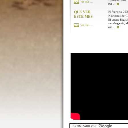
Ver más ...
por ...
QUE VER
El Verano 202
Nacional de 
ESTE MES
El verano llega a
van alargando, el
Ver más ...
con ...