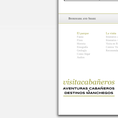
El parque
La visita
Fauna
Itinerarios 
Flora
Itinerarios
Historia
Visita en B
Etnografía
Centros Vis
Geología
Recomenda
Como llegar
Audios