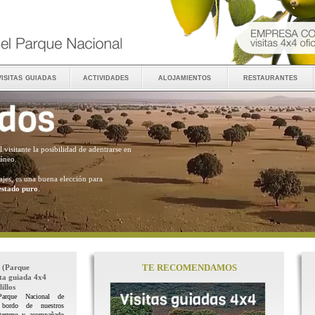
visitas guiadas
actividades
alojamientos
restaurantes
al visitante la posibilidad de adentrarse en
ráneo.
ajes, es una buena elección para
estado puro
.
TE RECOMENDAMOS
(Parque
ita guiada 4x4
illos
Parque Nacional de
 bordo de nuestros
terreno y acompañado