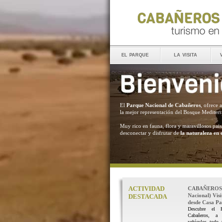
el parque
la visita
El
Parque Nacional de Cabañeros
, ofrece 
la mejor representación del Bosque Mediter
Muy rico en fauna, flora y maravillosos pais
desconectar y disfrutar de
la naturaleza en 
ACTIVIDAD
CABAÑEROS 
Nacional) Vis
DESTACADA
desde Casa Pal
Descubre el 
Cabañeros, a
vehículos todo 