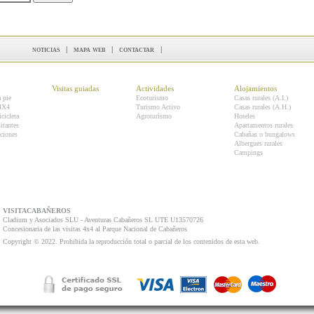
noticias
|
mapa web
|
contactar
|
Visitas guiadas
Actividades
Alojamientos
a pie
Ecoturismo
Casas rurales (A.I.)
 4X4
Turismo Activo
Casas rurales (A.H.)
icicleta
Agroturismo
Hoteles
itantes
Apartamentos rurales
ciones
Cabañas o bungalows
Albergues rurales
Campings
VISITACABAÑEROS
Cladium y Asociados SLU - Aventuras Cabañeros SL UTE U13570726
Concesionaria de las visitas 4x4 al Parque Nacional de Cabañeros
Copyright © 2022. Prohibida la reproducción total o parcial de los contenidos de esta web.