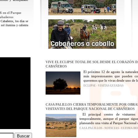
6 en el Parque
Cabañeros
 Cabañeros, los días se
 sol ilumina y calienta
VIVE EL ECLIPSE TOTAL DE SOL DESDE EL CORAZÓN 
CABAÑEROS
El próximo 12 de agosto la naturalez
más impresionantes que pueden con
queremos que lo vivas desde uno de los
ECLIPSE - VISITAS GUIADAS
CASA PALILLOS CIERRA TEMPORALMENTE POR OBRAS
VISITANTES DEL PARQUE NACIONAL DE CABAÑEROS
El principal centro de visitantes
temporalmente, aunque el parque sigue
planeando una visita al Parque Nacional 
CASA PALILLOS - NOTICIAS - ULTIMA H