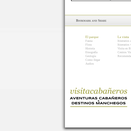
El parque
La visita
Fauna
Itinerarios 
Flora
Itinerarios
Historia
Visita en B
Etnografía
Centros Vis
Geología
Recomenda
Como llegar
Audios