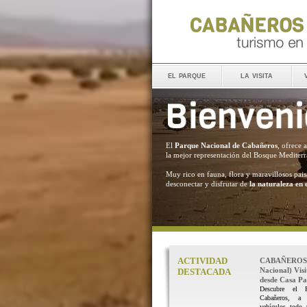
el parque
la visita
El
Parque Nacional de Cabañeros
, ofrece 
la mejor representación del Bosque Mediter
Muy rico en fauna, flora y maravillosos pais
desconectar y disfrutar de
la naturaleza en 
ACTIVIDAD
CABAÑEROS 
Nacional) Vis
DESTACADA
desde Casa Pal
Descubre el 
Cabañeros, a
vehículos todo 