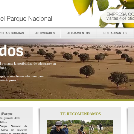
visitas guiadas
actividades
alojamientos
restaurantes
al visitante la posibilidad de adentrarse en
ráneo.
ajes, es una buena elección para
estado puro
.
TE RECOMENDAMOS
(Parque
ita guiada 4x4
illos
Parque Nacional de
 bordo de nuestros
terreno y acompañado