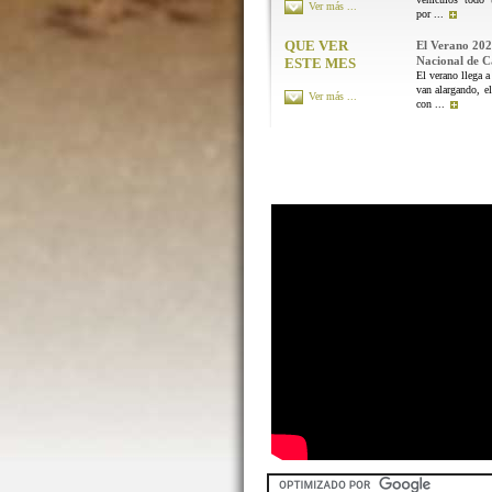
Ver más ...
por ...
QUE VER
El Verano 202
Nacional de 
ESTE MES
El verano llega a
van alargando, el
Ver más ...
con ...