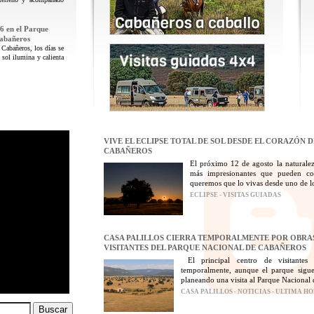
6 en el Parque
Cabañeros
 Cabañeros, los días se
 sol ilumina y calienta
VIVE EL ECLIPSE TOTAL DE SOL DESDE EL CORAZÓN 
CABAÑEROS
El próximo 12 de agosto la naturalez
más impresionantes que pueden con
queremos que lo vivas desde uno de los
ECLIPSE - VISITAS GUIADAS
CASA PALILLOS CIERRA TEMPORALMENTE POR OBRAS
VISITANTES DEL PARQUE NACIONAL DE CABAÑEROS
El principal centro de visitantes
temporalmente, aunque el parque sigue
planeando una visita al Parque Nacional 
CASA PALILLOS - NOTICIAS - ULTIMA H