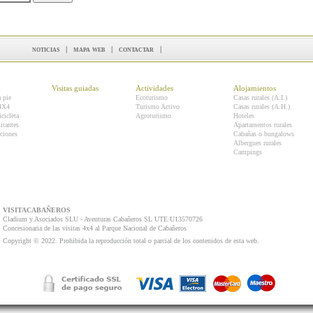
noticias
|
mapa web
|
contactar
|
Visitas guiadas
Actividades
Alojamientos
a pie
Ecoturismo
Casas rurales (A.I.)
 4X4
Turismo Activo
Casas rurales (A.H.)
icicleta
Agroturismo
Hoteles
itantes
Apartamentos rurales
ciones
Cabañas o bungalows
Albergues rurales
Campings
VISITACABAÑEROS
Cladium y Asociados SLU - Aventuras Cabañeros SL UTE U13570726
Concesionaria de las visitas 4x4 al Parque Nacional de Cabañeros
Copyright © 2022. Prohibida la reproducción total o parcial de los contenidos de esta web.