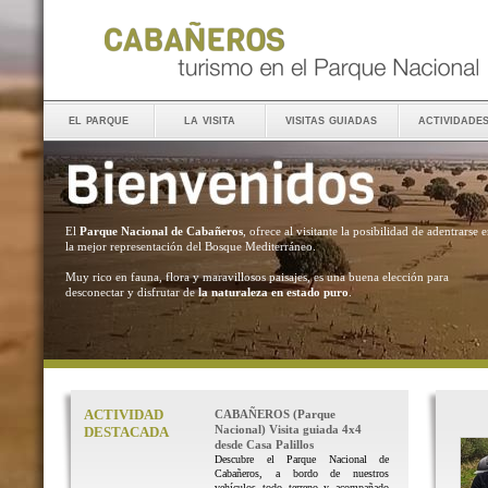
el parque
la visita
visitas guiadas
actividade
El
Parque Nacional de Cabañeros
, ofrece al visitante la posibilidad de adentrarse 
la mejor representación del Bosque Mediterráneo.
Muy rico en fauna, flora y maravillosos paisajes, es una buena elección para
desconectar y disfrutar de
la naturaleza en estado puro
.
ACTIVIDAD
CABAÑEROS (Parque
Nacional) Visita guiada 4x4
DESTACADA
desde Casa Palillos
Descubre el Parque Nacional de
Cabañeros, a bordo de nuestros
vehículos todo terreno y acompañado