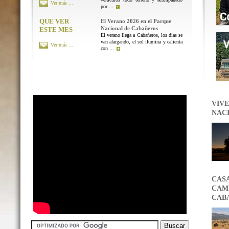
Ver más ...
por ...
QUE VER
El Verano 2026 en el Parque
Nacional de Cabañeros
ESTE MES
El verano llega a Cabañeros, los días se
van alargando, el sol ilumina y calienta
Ver más ...
con ...
VIVE
NAC
CAS
CAMB
CAB