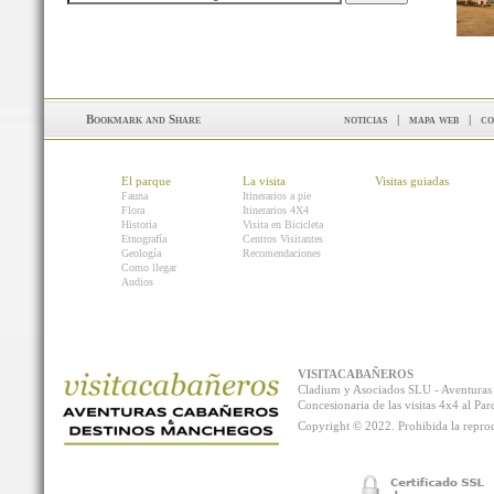
noticias
|
mapa web
|
co
El parque
La visita
Visitas guiadas
Fauna
Itinerarios a pie
Flora
Itinerarios 4X4
Historia
Visita en Bicicleta
Etnografía
Centros Visitantes
Geología
Recomendaciones
Como llegar
Audios
VISITACABAÑEROS
Cladium y Asociados SLU - Aventur
Concesionaria de las visitas 4x4 al P
Copyright © 2022. Prohibida la reprodu