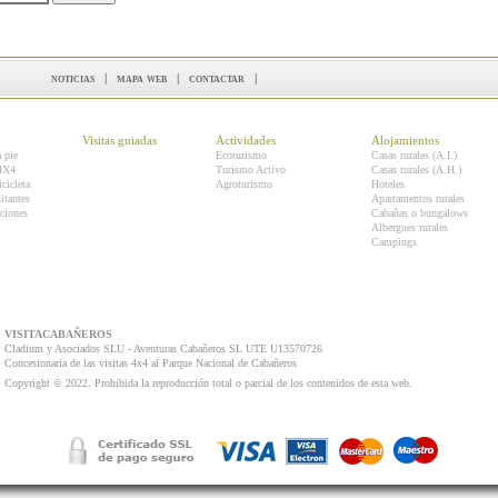
noticias
|
mapa web
|
contactar
|
Visitas guiadas
Actividades
Alojamientos
a pie
Ecoturismo
Casas rurales (A.I.)
 4X4
Turismo Activo
Casas rurales (A.H.)
icicleta
Agroturismo
Hoteles
itantes
Apartamentos rurales
ciones
Cabañas o bungalows
Albergues rurales
Campings
VISITACABAÑEROS
Cladium y Asociados SLU - Aventuras Cabañeros SL UTE U13570726
Concesionaria de las visitas 4x4 al Parque Nacional de Cabañeros
Copyright © 2022. Prohibida la reproducción total o parcial de los contenidos de esta web.