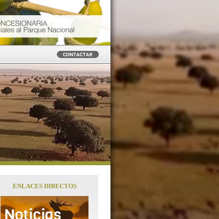
Visitas guiadas en 4x4, observación de 
caballo, etc.
El
Parque Nacional de Cabañeros
y s
sinfin de posibilidades para
disfrutar y
ENLACES DIRECTOS