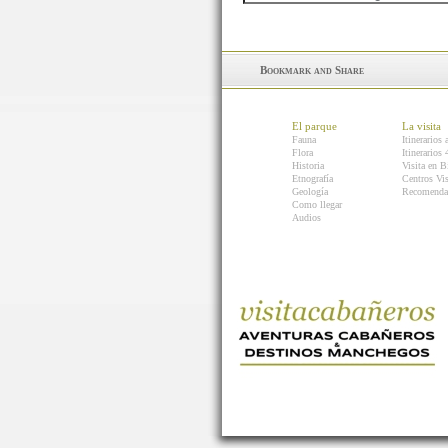
El parque
La visita
Fauna
Itinerarios 
Flora
Itinerarios
Historia
Visita en B
Etnografía
Centros Vis
Geología
Recomenda
Como llegar
Audios