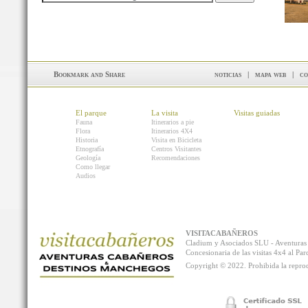
noticias
|
mapa web
|
co
El parque
La visita
Visitas guiadas
Fauna
Itinerarios a pie
Flora
Itinerarios 4X4
Historia
Visita en Bicicleta
Etnografía
Centros Visitantes
Geología
Recomendaciones
Como llegar
Audios
VISITACABAÑEROS
Cladium y Asociados SLU - Aventur
Concesionaria de las visitas 4x4 al P
Copyright © 2022. Prohibida la reprodu