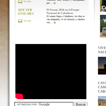
Ver más ...
por ...
QUE VER
El Verano 2026 en el Parque
Nacional de Cabañeros
ESTE MES
El verano llega a Cabañeros, los días se
van alargando, el sol ilumina y calienta
Ver más ...
con ...
VIVE
NAC
CAS
CAMB
CAB