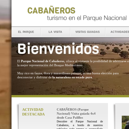
el parque
la visita
visitas guiadas
actividade
El
Parque Nacional de Cabañeros
, ofrece al visitante la posibilidad de adentrarse 
la mejor representación del Bosque Mediterráneo.
Muy rico en fauna, flora y maravillosos paisajes, es una buena elección para
desconectar y disfrutar de
la naturaleza en estado puro
.
ACTIVIDAD
CABAÑEROS (Parque
Nacional) Visita guiada 4x4
DESTACADA
desde Casa Palillos
Descubre el Parque Nacional de
Cabañeros, a bordo de nuestros
vehículos todo terreno y acompañado