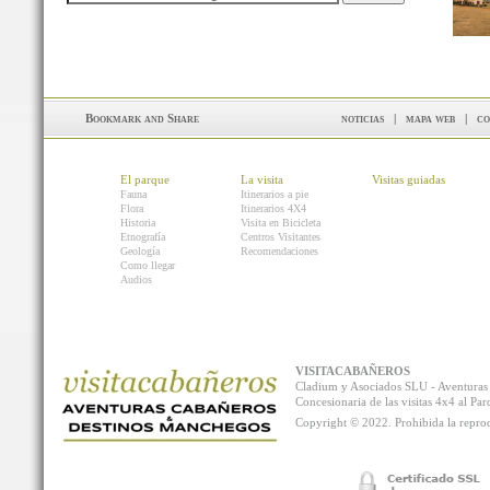
noticias
|
mapa web
|
co
El parque
La visita
Visitas guiadas
Fauna
Itinerarios a pie
Flora
Itinerarios 4X4
Historia
Visita en Bicicleta
Etnografía
Centros Visitantes
Geología
Recomendaciones
Como llegar
Audios
VISITACABAÑEROS
Cladium y Asociados SLU - Aventur
Concesionaria de las visitas 4x4 al P
Copyright © 2022. Prohibida la reprodu