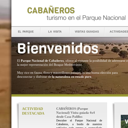
el parque
la visita
visitas guiadas
actividade
El
Parque Nacional de Cabañeros
, ofrece al visitante la posibilidad de adentrarse 
la mejor representación del Bosque Mediterráneo.
Muy rico en fauna, flora y maravillosos paisajes, es una buena elección para
desconectar y disfrutar de
la naturaleza en estado puro
.
ACTIVIDAD
CABAÑEROS (Parque
Nacional) Visita guiada 4x4
DESTACADA
desde Casa Palillos
Descubre el Parque Nacional de
Cabañeros, a bordo de nuestros
vehículos todo terreno y acompañado