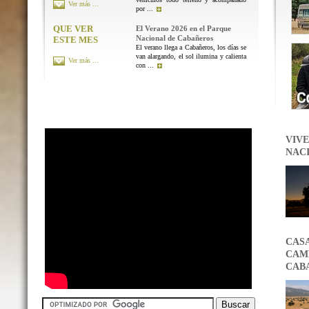
Ver más ...
por ...
QUE VER
El Verano 2026 en el Parque
Nacional de Cabañeros
ESTE MES
El verano llega a Cabañeros, los días se
van alargando, el sol ilumina y calienta
Ver más ...
con ...
VIVE
NAC
CAS
CAMB
CAB