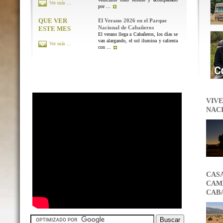
Ver más ...
por ...
QUE VER
El Verano 2026 en el Parque
Nacional de Cabañeros
ESTE MES
El verano llega a Cabañeros, los días se
van alargando, el sol ilumina y calienta
Ver más ...
con ...
VIVE
NAC
CAS
CAMB
CAB