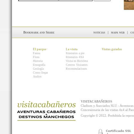
noticias
|
mapa web
|
co
El parque
La visita
Visitas guiadas
Fauna
Itinerarios a pie
Flora
Itinerarios 4X4
Historia
Visita en Bicicleta
Etnografía
Centros Visitantes
Geología
Recomendaciones
Como llegar
Audios
VISITACABAÑEROS
Cladium y Asociados SLU - Aventur
Concesionaria de las visitas 4x4 al P
Copyright © 2022. Prohibida la reprodu