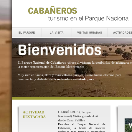
el parque
la visita
visitas guiadas
actividade
El
Parque Nacional de Cabañeros
, ofrece al visitante la posibilidad de adentrarse 
la mejor representación del Bosque Mediterráneo.
Muy rico en fauna, flora y maravillosos paisajes, es una buena elección para
desconectar y disfrutar de
la naturaleza en estado puro
.
ACTIVIDAD
CABAÑEROS (Parque
Nacional) Visita guiada 4x4
DESTACADA
desde Casa Palillos
Descubre el Parque Nacional de
Cabañeros, a bordo de nuestros
vehículos todo terreno y acompañado