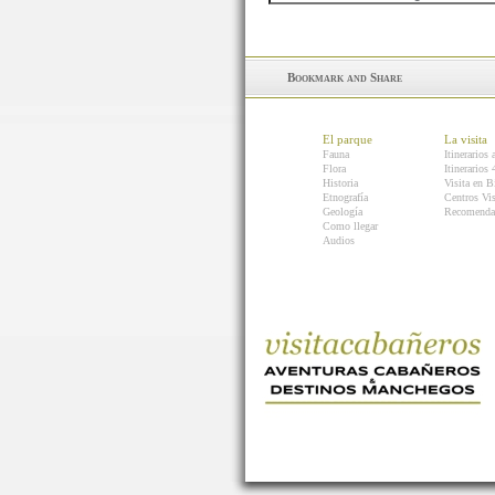
El parque
La visita
Fauna
Itinerarios 
Flora
Itinerarios
Historia
Visita en B
Etnografía
Centros Vis
Geología
Recomenda
Como llegar
Audios