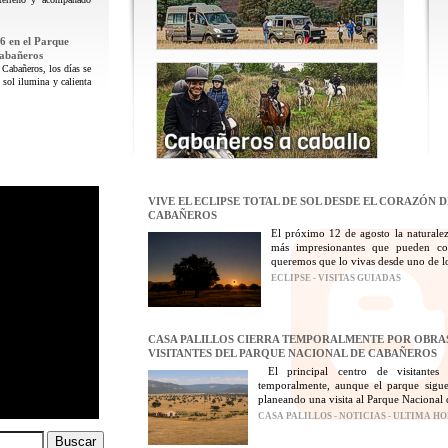
6 en el Parque
Cabañeros
 Cabañeros, los días se
 sol ilumina y calienta
VIVE EL ECLIPSE TOTAL DE SOL DESDE EL CORAZÓN 
CABAÑEROS
El próximo 12 de agosto la naturalez
más impresionantes que pueden con
queremos que lo vivas desde uno de los
ECLIPSE - VISITAS GUIADAS
CASA PALILLOS CIERRA TEMPORALMENTE POR OBRAS
VISITANTES DEL PARQUE NACIONAL DE CABAÑEROS
El principal centro de visitantes
temporalmente, aunque el parque sigue
planeando una visita al Parque Nacional 
CASA PALILLOS - NOTICIAS - ULTIMA H