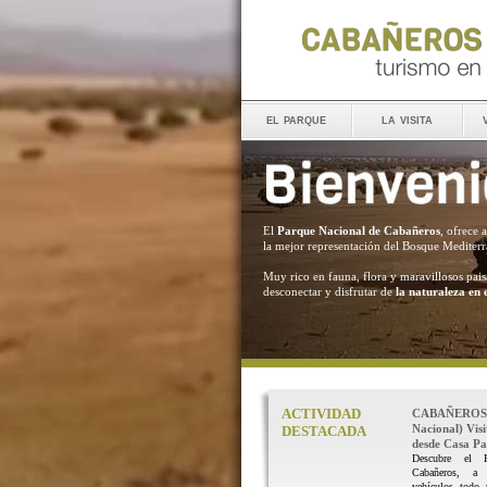
el parque
la visita
El
Parque Nacional de Cabañeros
, ofrece 
la mejor representación del Bosque Mediter
Muy rico en fauna, flora y maravillosos pais
desconectar y disfrutar de
la naturaleza en 
ACTIVIDAD
CABAÑEROS 
Nacional) Vis
DESTACADA
desde Casa Pal
Descubre el 
Cabañeros, a
vehículos todo 