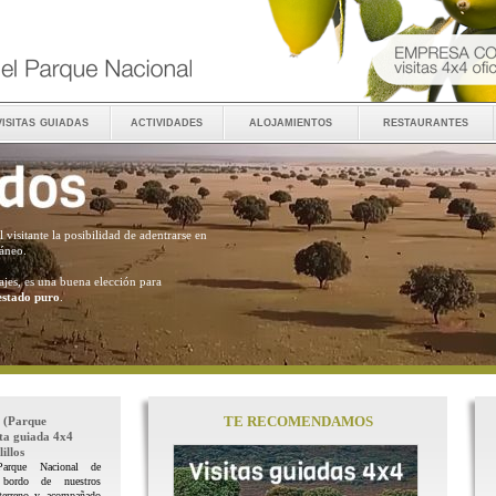
visitas guiadas
actividades
alojamientos
restaurantes
al visitante la posibilidad de adentrarse en
ráneo.
ajes, es una buena elección para
estado puro
.
TE RECOMENDAMOS
(Parque
ita guiada 4x4
illos
Parque Nacional de
 bordo de nuestros
terreno y acompañado