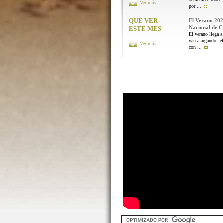
Ver más ...
por ...
QUE VER
El Verano 202
Nacional de 
ESTE MES
El verano llega a
van alargando, el
Ver más ...
con ...