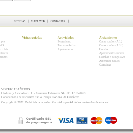
noticias
|
mapa web
|
contactar
|
Visitas guiadas
Actividades
Alojamientos
a pie
Ecoturismo
Casas rurales (A.I.)
 4X4
Turismo Activo
Casas rurales (A.H.)
icicleta
Agroturismo
Hoteles
itantes
Apartamentos rurales
ciones
Cabañas o bungalows
Albergues rurales
Campings
VISITACABAÑEROS
Cladium y Asociados SLU - Aventuras Cabañeros SL UTE U13570726
Concesionaria de las visitas 4x4 al Parque Nacional de Cabañeros
Copyright © 2022. Prohibida la reproducción total o parcial de los contenidos de esta web.