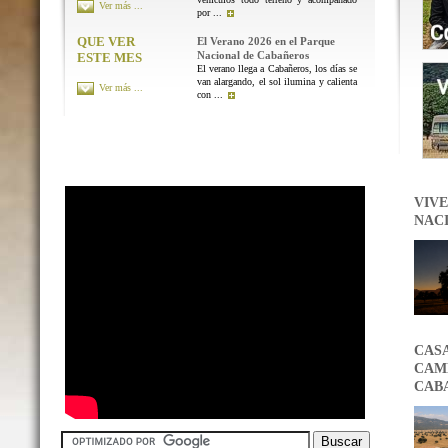
Ver más ...
por ...
QUE VER
El Verano 2026 en el Parque
Nacional de Cabañeros
ESTE MES
El verano llega a Cabañeros, los días se
van alargando, el sol ilumina y calienta
Ver más ...
con ...
VIVE
NAC
CAS
CAMB
CAB