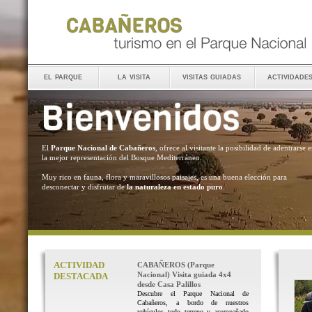
el parque
la visita
visitas guiadas
actividade
El
Parque Nacional de Cabañeros
, ofrece al visitante la posibilidad de adentrarse 
la mejor representación del Bosque Mediterráneo.
Muy rico en fauna, flora y maravillosos paisajes, es una buena elección para
desconectar y disfrutar de
la naturaleza en estado puro
.
ACTIVIDAD
CABAÑEROS (Parque
Nacional) Visita guiada 4x4
DESTACADA
desde Casa Palillos
Descubre el Parque Nacional de
Cabañeros, a bordo de nuestros
vehículos todo terreno y acompañado