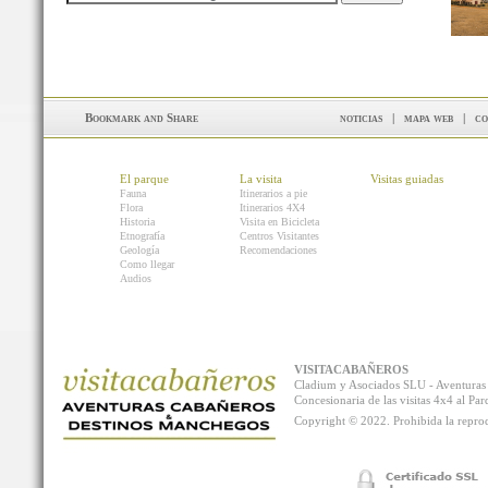
noticias
|
mapa web
|
co
El parque
La visita
Visitas guiadas
Fauna
Itinerarios a pie
Flora
Itinerarios 4X4
Historia
Visita en Bicicleta
Etnografía
Centros Visitantes
Geología
Recomendaciones
Como llegar
Audios
VISITACABAÑEROS
Cladium y Asociados SLU - Aventur
Concesionaria de las visitas 4x4 al P
Copyright © 2022. Prohibida la reprodu