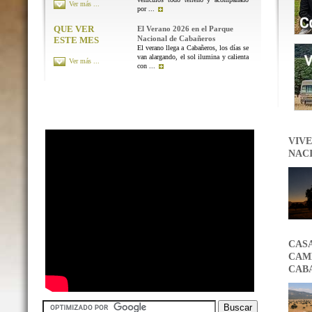
Ver más ...
por ...
QUE VER
El Verano 2026 en el Parque
Nacional de Cabañeros
ESTE MES
El verano llega a Cabañeros, los días se
van alargando, el sol ilumina y calienta
Ver más ...
con ...
VIVE
NAC
CAS
CAMB
CAB