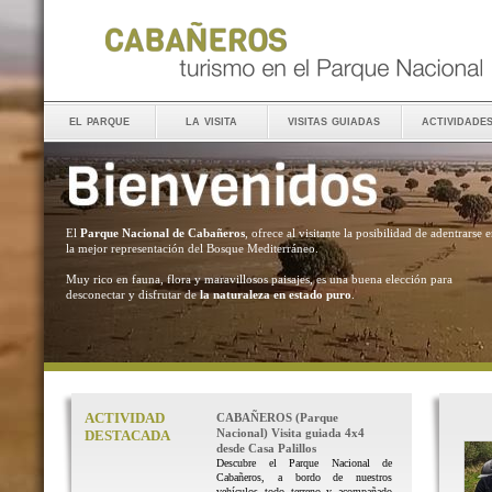
el parque
la visita
visitas guiadas
actividade
El
Parque Nacional de Cabañeros
, ofrece al visitante la posibilidad de adentrarse 
la mejor representación del Bosque Mediterráneo.
Muy rico en fauna, flora y maravillosos paisajes, es una buena elección para
desconectar y disfrutar de
la naturaleza en estado puro
.
ACTIVIDAD
CABAÑEROS (Parque
Nacional) Visita guiada 4x4
DESTACADA
desde Casa Palillos
Descubre el Parque Nacional de
Cabañeros, a bordo de nuestros
vehículos todo terreno y acompañado