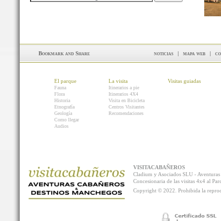
noticias
|
mapa web
|
co
El parque
La visita
Visitas guiadas
Fauna
Itinerarios a pie
Flora
Itinerarios 4X4
Historia
Visita en Bicicleta
Etnografía
Centros Visitantes
Geología
Recomendaciones
Como llegar
Audios
VISITACABAÑEROS
Cladium y Asociados SLU - Aventur
Concesionaria de las visitas 4x4 al P
Copyright © 2022. Prohibida la reprodu