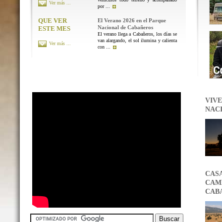
Ver más ...
por ...
QUE VER
El Verano 2026 en el Parque
Nacional de Cabañeros
ESTE MES
El verano llega a Cabañeros, los días se
van alargando, el sol ilumina y calienta
Ver más ...
con ...
VIVE
NAC
CAS
CAMB
CAB