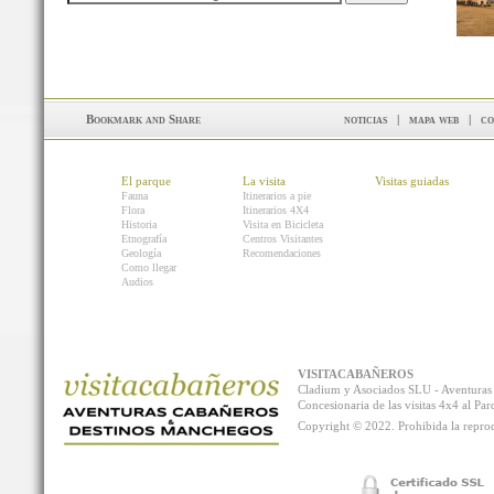
noticias
|
mapa web
|
co
El parque
La visita
Visitas guiadas
Fauna
Itinerarios a pie
Flora
Itinerarios 4X4
Historia
Visita en Bicicleta
Etnografía
Centros Visitantes
Geología
Recomendaciones
Como llegar
Audios
VISITACABAÑEROS
Cladium y Asociados SLU - Aventur
Concesionaria de las visitas 4x4 al P
Copyright © 2022. Prohibida la reprodu