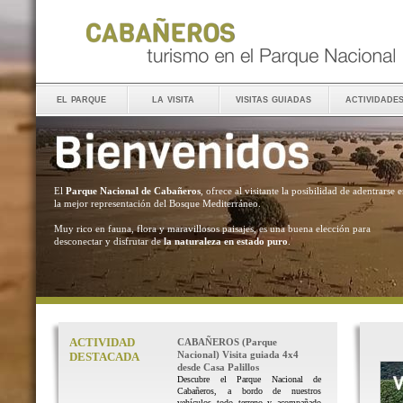
el parque
la visita
visitas guiadas
actividade
El
Parque Nacional de Cabañeros
, ofrece al visitante la posibilidad de adentrarse 
la mejor representación del Bosque Mediterráneo.
Muy rico en fauna, flora y maravillosos paisajes, es una buena elección para
desconectar y disfrutar de
la naturaleza en estado puro
.
ACTIVIDAD
CABAÑEROS (Parque
Nacional) Visita guiada 4x4
DESTACADA
desde Casa Palillos
Descubre el Parque Nacional de
Cabañeros, a bordo de nuestros
vehículos todo terreno y acompañado