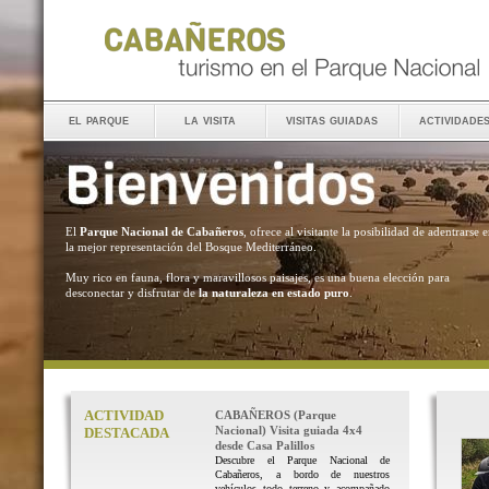
el parque
la visita
visitas guiadas
actividade
El
Parque Nacional de Cabañeros
, ofrece al visitante la posibilidad de adentrarse 
la mejor representación del Bosque Mediterráneo.
Muy rico en fauna, flora y maravillosos paisajes, es una buena elección para
desconectar y disfrutar de
la naturaleza en estado puro
.
ACTIVIDAD
CABAÑEROS (Parque
Nacional) Visita guiada 4x4
DESTACADA
desde Casa Palillos
Descubre el Parque Nacional de
Cabañeros, a bordo de nuestros
vehículos todo terreno y acompañado