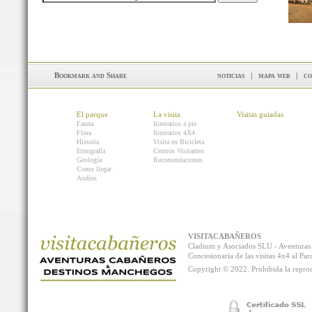
noticias
|
mapa web
|
co
El parque
La visita
Visitas guiadas
Fauna
Itinerarios a pie
Flora
Itinerarios 4X4
Historia
Visita en Bicicleta
Etnografía
Centros Visitantes
Geología
Recomendaciones
Como llegar
Audios
VISITACABAÑEROS
Cladium y Asociados SLU - Aventur
Concesionaria de las visitas 4x4 al P
Copyright © 2022. Prohibida la reprodu