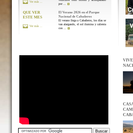
Ver más ...
por ...
QUE VER
El Verano 2026 en el Parque
Nacional de Cabañeros
ESTE MES
El verano llega a Cabañeros, los días se
van alargando, el sol ilumina y calienta
Ver más ...
con ...
VIVE
NAC
CAS
CAMB
CAB