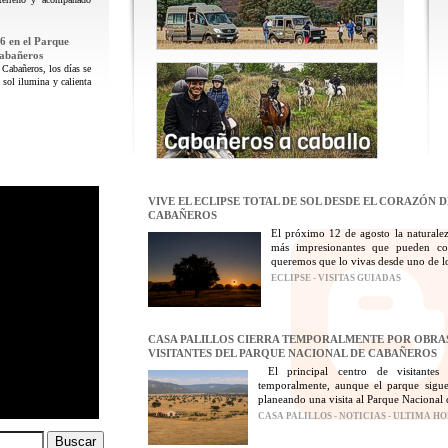
6 en el Parque
Cabañeros
 Cabañeros, los días se
 sol ilumina y calienta
VIVE EL ECLIPSE TOTAL DE SOL DESDE EL CORAZÓN 
CABAÑEROS
El próximo 12 de agosto la naturalez
más impresionantes que pueden con
queremos que lo vivas desde uno de los
ECLIPSE - VISITAS GUIADAS
CASA PALILLOS CIERRA TEMPORALMENTE POR OBRAS
VISITANTES DEL PARQUE NACIONAL DE CABAÑEROS
El principal centro de visitantes
temporalmente, aunque el parque sigue
planeando una visita al Parque Nacional 
CASA PALILLOS - NOTICIAS - ULTIMA H