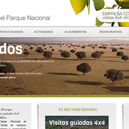
visitas guiadas
actividades
alojamientos
restaurantes
al visitante la posibilidad de adentrarse en
ráneo.
ajes, es una buena elección para
estado puro
.
TE RECOMENDAMOS
(Parque
ita guiada 4x4
illos
Parque Nacional de
 bordo de nuestros
terreno y acompañado