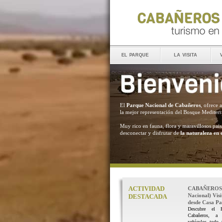
el parque
la visita
El
Parque Nacional de Cabañeros
, ofrece 
la mejor representación del Bosque Mediter
Muy rico en fauna, flora y maravillosos pais
desconectar y disfrutar de
la naturaleza en 
ACTIVIDAD
CABAÑEROS 
Nacional) Vis
DESTACADA
desde Casa Pal
Descubre el 
Cabañeros, a
vehículos todo 