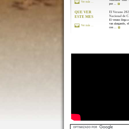
Ver más ...
por ...
QUE VER
El Verano 202
Nacional de 
ESTE MES
El verano llega a
van alargando, el
Ver más ...
con ...