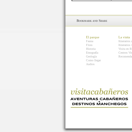
El parque
La visita
Fauna
Itinerarios 
Flora
Itinerarios
Historia
Visita en B
Etnografía
Centros Vis
Geología
Recomenda
Como llegar
Audios