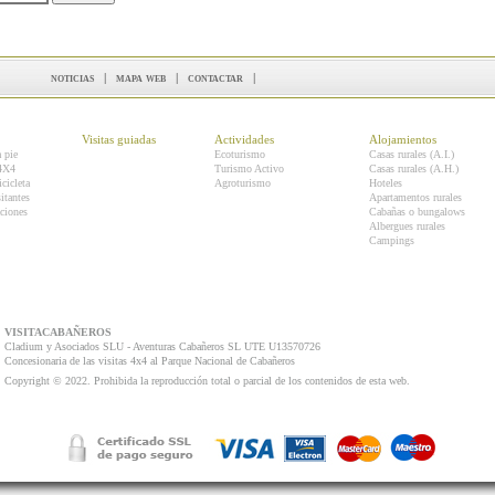
noticias
|
mapa web
|
contactar
|
Visitas guiadas
Actividades
Alojamientos
a pie
Ecoturismo
Casas rurales (A.I.)
 4X4
Turismo Activo
Casas rurales (A.H.)
icicleta
Agroturismo
Hoteles
itantes
Apartamentos rurales
ciones
Cabañas o bungalows
Albergues rurales
Campings
VISITACABAÑEROS
Cladium y Asociados SLU - Aventuras Cabañeros SL UTE U13570726
Concesionaria de las visitas 4x4 al Parque Nacional de Cabañeros
Copyright © 2022. Prohibida la reproducción total o parcial de los contenidos de esta web.