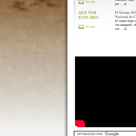
Ver más ...
por ...
QUE VER
El Verano 202
Nacional de 
ESTE MES
El verano llega a
van alargando, el
Ver más ...
con ...