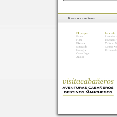
El parque
La visita
Fauna
Itinerarios 
Flora
Itinerarios
Historia
Visita en B
Etnografía
Centros Vis
Geología
Recomenda
Como llegar
Audios