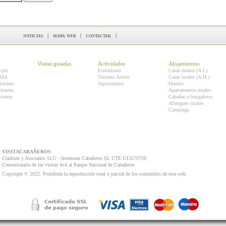
noticias
|
mapa web
|
contactar
|
Visitas guiadas
Actividades
Alojamientos
a pie
Ecoturismo
Casas rurales (A.I.)
 4X4
Turismo Activo
Casas rurales (A.H.)
icicleta
Agroturismo
Hoteles
itantes
Apartamentos rurales
ciones
Cabañas o bungalows
Albergues rurales
Campings
VISITACABAÑEROS
Cladium y Asociados SLU - Aventuras Cabañeros SL UTE U13570726
Concesionaria de las visitas 4x4 al Parque Nacional de Cabañeros
Copyright © 2022. Prohibida la reproducción total o parcial de los contenidos de esta web.