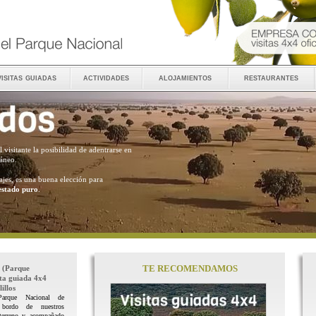
visitas guiadas
actividades
alojamientos
restaurantes
al visitante la posibilidad de adentrarse en
ráneo.
ajes, es una buena elección para
estado puro
.
TE RECOMENDAMOS
(Parque
ita guiada 4x4
illos
Parque Nacional de
 bordo de nuestros
terreno y acompañado