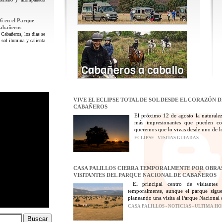
6 en el Parque
Cabañeros
 Cabañeros, los días se
 sol ilumina y calienta
VIVE EL ECLIPSE TOTAL DE SOL DESDE EL CORAZÓN 
CABAÑEROS
El próximo 12 de agosto la naturalez
más impresionantes que pueden con
queremos que lo vivas desde uno de los
ECLIPSE - VISITAS GUIADAS
CASA PALILLOS CIERRA TEMPORALMENTE POR OBRAS
VISITANTES DEL PARQUE NACIONAL DE CABAÑEROS
El principal centro de visitantes
temporalmente, aunque el parque sigue
planeando una visita al Parque Nacional 
CASA PALILLOS - NOTICIAS - ULTIMA H