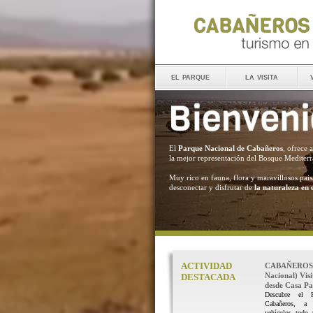
el parque
la visita
El
Parque Nacional de Cabañeros
, ofrece 
la mejor representación del Bosque Mediter
Muy rico en fauna, flora y maravillosos pais
desconectar y disfrutar de
la naturaleza en 
ACTIVIDAD
CABAÑEROS 
Nacional) Vis
DESTACADA
desde Casa Pal
Descubre el 
Cabañeros, a
vehículos todo 