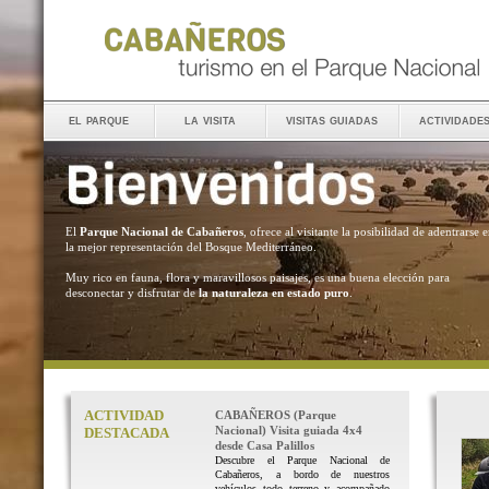
el parque
la visita
visitas guiadas
actividade
El
Parque Nacional de Cabañeros
, ofrece al visitante la posibilidad de adentrarse 
la mejor representación del Bosque Mediterráneo.
Muy rico en fauna, flora y maravillosos paisajes, es una buena elección para
desconectar y disfrutar de
la naturaleza en estado puro
.
ACTIVIDAD
CABAÑEROS (Parque
Nacional) Visita guiada 4x4
DESTACADA
desde Casa Palillos
Descubre el Parque Nacional de
Cabañeros, a bordo de nuestros
vehículos todo terreno y acompañado