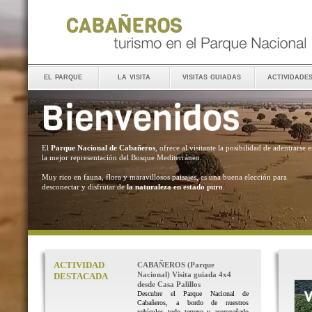
el parque
la visita
visitas guiadas
actividade
El
Parque Nacional de Cabañeros
, ofrece al visitante la posibilidad de adentrarse 
la mejor representación del Bosque Mediterráneo.
Muy rico en fauna, flora y maravillosos paisajes, es una buena elección para
desconectar y disfrutar de
la naturaleza en estado puro
.
ACTIVIDAD
CABAÑEROS (Parque
Nacional) Visita guiada 4x4
DESTACADA
desde Casa Palillos
Descubre el Parque Nacional de
Cabañeros, a bordo de nuestros
vehículos todo terreno y acompañado