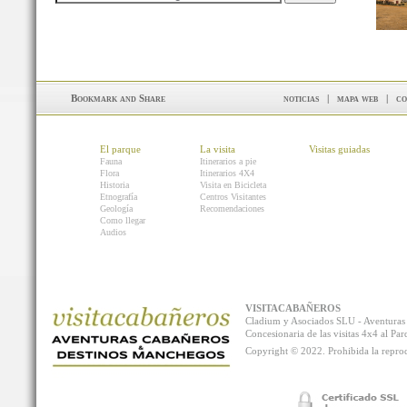
noticias
|
mapa web
|
co
El parque
La visita
Visitas guiadas
Fauna
Itinerarios a pie
Flora
Itinerarios 4X4
Historia
Visita en Bicicleta
Etnografía
Centros Visitantes
Geología
Recomendaciones
Como llegar
Audios
VISITACABAÑEROS
Cladium y Asociados SLU - Aventur
Concesionaria de las visitas 4x4 al P
Copyright © 2022. Prohibida la reprodu