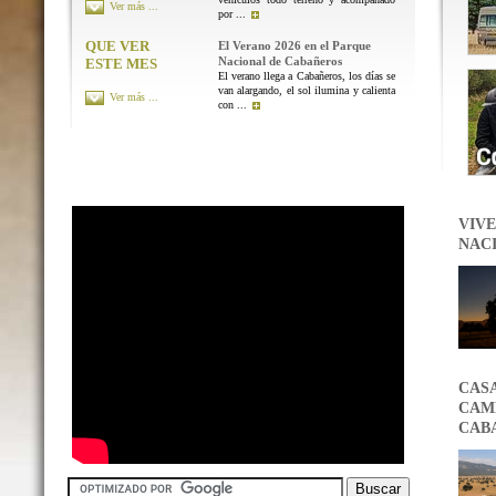
Ver más ...
por ...
QUE VER
El Verano 2026 en el Parque
Nacional de Cabañeros
ESTE MES
El verano llega a Cabañeros, los días se
van alargando, el sol ilumina y calienta
Ver más ...
con ...
VIVE
NAC
CAS
CAMB
CAB