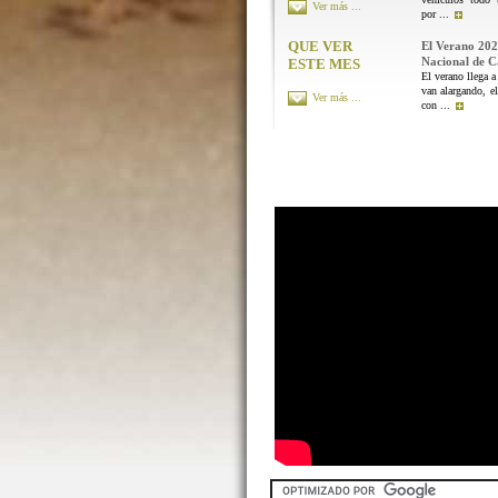
Ver más ...
por ...
QUE VER
El Verano 202
Nacional de 
ESTE MES
El verano llega a
van alargando, el
Ver más ...
con ...