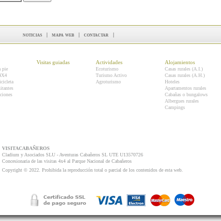
noticias
|
mapa web
|
contactar
|
Visitas guiadas
Actividades
Alojamientos
a pie
Ecoturismo
Casas rurales (A.I.)
 4X4
Turismo Activo
Casas rurales (A.H.)
icicleta
Agroturismo
Hoteles
itantes
Apartamentos rurales
ciones
Cabañas o bungalows
Albergues rurales
Campings
VISITACABAÑEROS
Cladium y Asociados SLU - Aventuras Cabañeros SL UTE U13570726
Concesionaria de las visitas 4x4 al Parque Nacional de Cabañeros
Copyright © 2022. Prohibida la reproducción total o parcial de los contenidos de esta web.