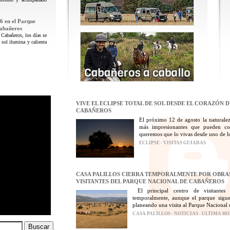
6 en el Parque
Cabañeros
 Cabañeros, los días se
 sol ilumina y calienta
VIVE EL ECLIPSE TOTAL DE SOL DESDE EL CORAZÓN 
CABAÑEROS
El próximo 12 de agosto la naturalez
más impresionantes que pueden con
queremos que lo vivas desde uno de los
ECLIPSE - VISITAS GUIADAS
CASA PALILLOS CIERRA TEMPORALMENTE POR OBRAS
VISITANTES DEL PARQUE NACIONAL DE CABAÑEROS
El principal centro de visitantes
temporalmente, aunque el parque sigue
planeando una visita al Parque Nacional 
CASA PALILLOS - NOTICIAS - ULTIMA H