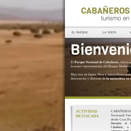
el parque
la visita
El
Parque Nacional de Cabañeros
, ofrece 
la mejor representación del Bosque Mediter
Muy rico en fauna, flora y maravillosos pais
desconectar y disfrutar de
la naturaleza en 
ACTIVIDAD
CABAÑEROS 
Nacional) Vis
DESTACADA
desde Casa Pal
Descubre el 
Cabañeros, a
vehículos todo 