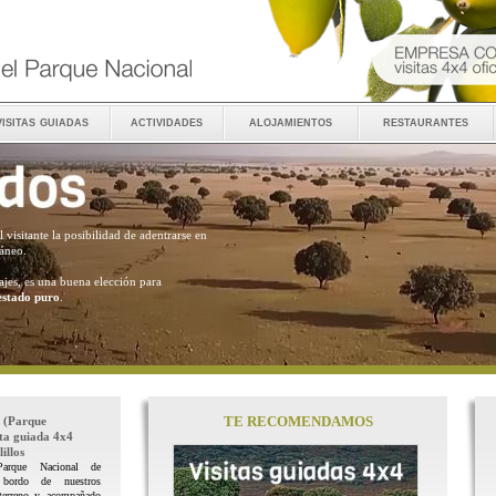
visitas guiadas
actividades
alojamientos
restaurantes
al visitante la posibilidad de adentrarse en
ráneo.
ajes, es una buena elección para
estado puro
.
TE RECOMENDAMOS
(Parque
ita guiada 4x4
illos
Parque Nacional de
 bordo de nuestros
terreno y acompañado