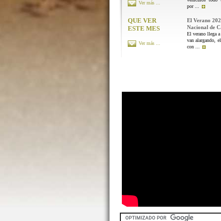
Ver más ...
por ...
QUE VER
El Verano 202
Nacional de 
ESTE MES
El verano llega a
van alargando, el
Ver más ...
con ...