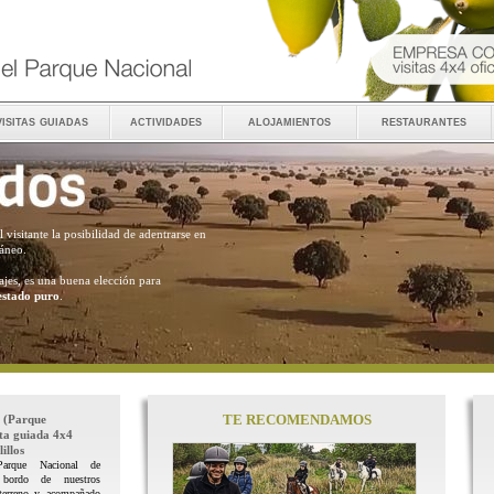
visitas guiadas
actividades
alojamientos
restaurantes
al visitante la posibilidad de adentrarse en
ráneo.
ajes, es una buena elección para
estado puro
.
TE RECOMENDAMOS
(Parque
ita guiada 4x4
illos
Parque Nacional de
 bordo de nuestros
terreno y acompañado