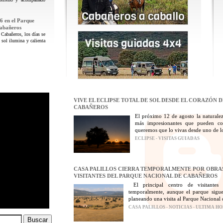
6 en el Parque
Cabañeros
 Cabañeros, los días se
 sol ilumina y calienta
VIVE EL ECLIPSE TOTAL DE SOL DESDE EL CORAZÓN 
CABAÑEROS
El próximo 12 de agosto la naturalez
más impresionantes que pueden con
queremos que lo vivas desde uno de los
ECLIPSE - VISITAS GUIADAS
CASA PALILLOS CIERRA TEMPORALMENTE POR OBRAS
VISITANTES DEL PARQUE NACIONAL DE CABAÑEROS
El principal centro de visitantes
temporalmente, aunque el parque sigue
planeando una visita al Parque Nacional 
CASA PALILLOS - NOTICIAS - ULTIMA H