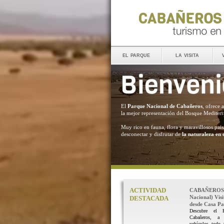
el parque
la visita
El
Parque Nacional de Cabañeros
, ofrece 
la mejor representación del Bosque Mediter
Muy rico en fauna, flora y maravillosos pais
desconectar y disfrutar de
la naturaleza en 
ACTIVIDAD
CABAÑEROS 
Nacional) Vis
DESTACADA
desde Casa Pal
Descubre el 
Cabañeros, a
vehículos todo 