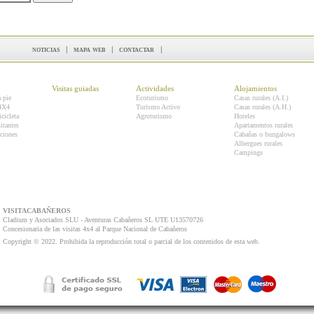
noticias
|
mapa web
|
contactar
|
Visitas guiadas
Actividades
Alojamientos
a pie
Ecoturismo
Casas rurales (A.I.)
 4X4
Turismo Activo
Casas rurales (A.H.)
icicleta
Agroturismo
Hoteles
itantes
Apartamentos rurales
ciones
Cabañas o bungalows
Albergues rurales
Campings
VISITACABAÑEROS
Cladium y Asociados SLU - Aventuras Cabañeros SL UTE U13570726
Concesionaria de las visitas 4x4 al Parque Nacional de Cabañeros
Copyright © 2022. Prohibida la reproducción total o parcial de los contenidos de esta web.