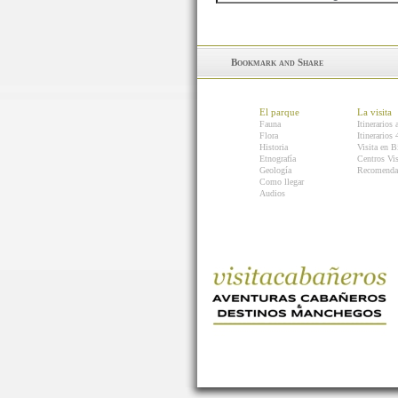
El parque
La visita
Fauna
Itinerarios 
Flora
Itinerarios
Historia
Visita en B
Etnografía
Centros Vis
Geología
Recomenda
Como llegar
Audios