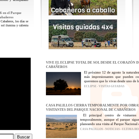
6 en el Parque
Cabañeros
 Cabañeros, los días se
 sol ilumina y calienta
VIVE EL ECLIPSE TOTAL DE SOL DESDE EL CORAZÓN 
CABAÑEROS
El próximo 12 de agosto la naturalez
más impresionantes que pueden con
queremos que lo vivas desde uno de los
ECLIPSE - VISITAS GUIADAS
CASA PALILLOS CIERRA TEMPORALMENTE POR OBRAS
VISITANTES DEL PARQUE NACIONAL DE CABAÑEROS
El principal centro de visitantes
temporalmente, aunque el parque sigue
planeando una visita al Parque Nacional 
CASA PALILLOS - NOTICIAS - ULTIMA H