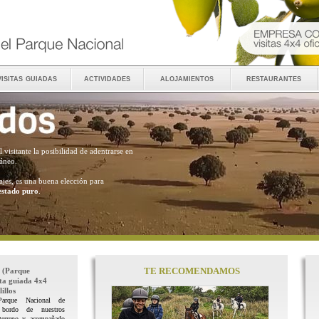
visitas guiadas
actividades
alojamientos
restaurantes
al visitante la posibilidad de adentrarse en
ráneo.
ajes, es una buena elección para
estado puro
.
TE RECOMENDAMOS
(Parque
ita guiada 4x4
illos
Parque Nacional de
 bordo de nuestros
terreno y acompañado