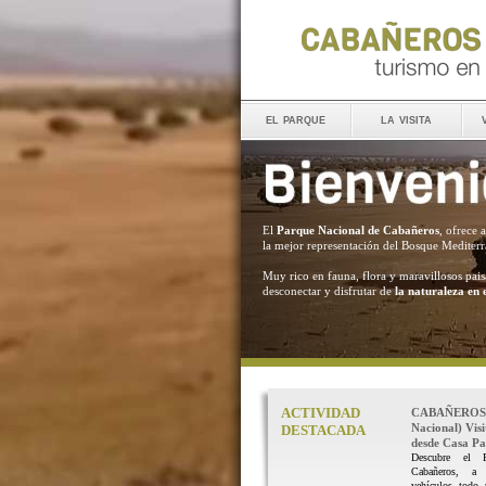
el parque
la visita
El
Parque Nacional de Cabañeros
, ofrece 
la mejor representación del Bosque Mediter
Muy rico en fauna, flora y maravillosos pais
desconectar y disfrutar de
la naturaleza en 
ACTIVIDAD
CABAÑEROS 
Nacional) Vis
DESTACADA
desde Casa Pal
Descubre el 
Cabañeros, a
vehículos todo 