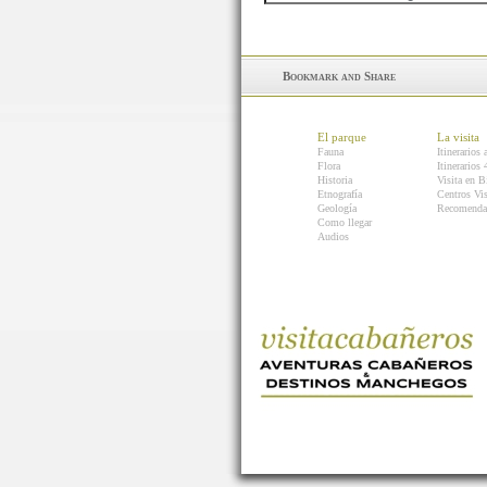
El parque
La visita
Fauna
Itinerarios 
Flora
Itinerarios
Historia
Visita en B
Etnografía
Centros Vis
Geología
Recomenda
Como llegar
Audios