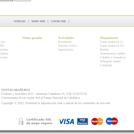
noticias
|
mapa web
|
contactar
|
Visitas guiadas
Actividades
Alojamientos
a pie
Ecoturismo
Casas rurales (A.I.)
 4X4
Turismo Activo
Casas rurales (A.H.)
icicleta
Agroturismo
Hoteles
itantes
Apartamentos rurales
ciones
Cabañas o bungalows
Albergues rurales
Campings
VISITACABAÑEROS
Cladium y Asociados SLU - Aventuras Cabañeros SL UTE U13570726
Concesionaria de las visitas 4x4 al Parque Nacional de Cabañeros
Copyright © 2022. Prohibida la reproducción total o parcial de los contenidos de esta web.