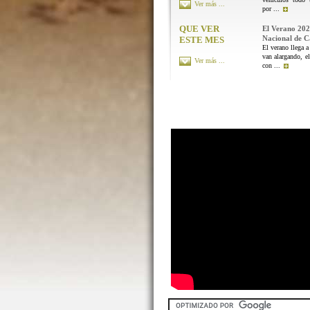
Ver más ...
por ...
QUE VER
El Verano 202
Nacional de 
ESTE MES
El verano llega a
van alargando, el
Ver más ...
con ...