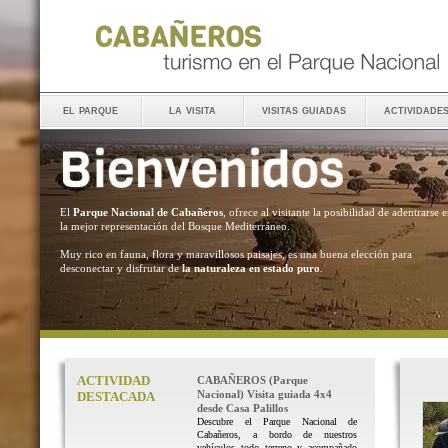
el parque
la visita
visitas guiadas
actividade
El
Parque Nacional de Cabañeros
, ofrece al visitante la posibilidad de adentrarse 
la mejor representación del Bosque Mediterráneo.
Muy rico en fauna, flora y maravillosos paisajes, es una buena elección para
desconectar y disfrutar de
la naturaleza en estado puro
.
ACTIVIDAD
CABAÑEROS (Parque
Nacional) Visita guiada 4x4
DESTACADA
desde Casa Palillos
Descubre el Parque Nacional de
Cabañeros, a bordo de nuestros
vehículos todo terreno y acompañado