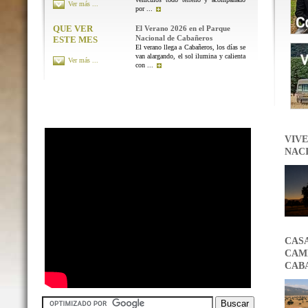
Ver más ...
por ...
QUE VER
El Verano 2026 en el Parque
Nacional de Cabañeros
ESTE MES
El verano llega a Cabañeros, los días se
van alargando, el sol ilumina y calienta
Ver más ...
con ...
VIVE
NAC
CAS
CAMB
CAB