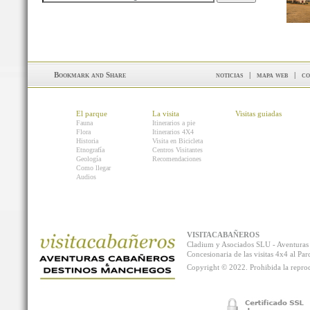
noticias
|
mapa web
|
co
El parque
La visita
Visitas guiadas
Fauna
Itinerarios a pie
Flora
Itinerarios 4X4
Historia
Visita en Bicicleta
Etnografía
Centros Visitantes
Geología
Recomendaciones
Como llegar
Audios
VISITACABAÑEROS
Cladium y Asociados SLU - Aventur
Concesionaria de las visitas 4x4 al P
Copyright © 2022. Prohibida la reprodu