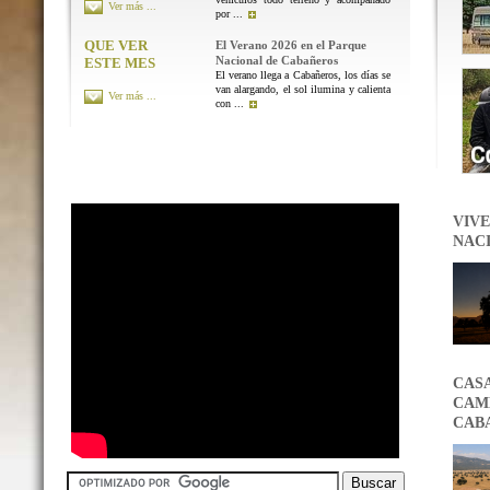
Ver más ...
por ...
QUE VER
El Verano 2026 en el Parque
Nacional de Cabañeros
ESTE MES
El verano llega a Cabañeros, los días se
van alargando, el sol ilumina y calienta
Ver más ...
con ...
VIVE
NAC
CAS
CAMB
CAB