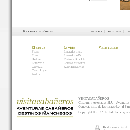
noticias
|
mapa web
|
co
El parque
La visita
Visitas guiadas
Fauna
Itinerarios a pie
Flora
Itinerarios 4X4
Historia
Visita en Bicicleta
Etnografía
Centros Visitantes
Geología
Recomendaciones
Como llegar
Audios
VISITACABAÑEROS
Cladium y Asociados SLU - Aventur
Concesionaria de las visitas 4x4 al P
Copyright © 2022. Prohibida la reprodu