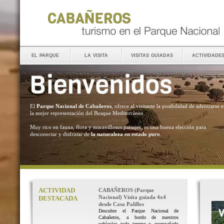
el parque
la visita
visitas guiadas
actividade
El
Parque Nacional de Cabañeros
, ofrece al visitante la posibilidad de adentrarse 
la mejor representación del Bosque Mediterráneo.
Muy rico en fauna, flora y maravillosos paisajes, es una buena elección para
desconectar y disfrutar de
la naturaleza en estado puro
.
ACTIVIDAD
CABAÑEROS (Parque
Nacional) Visita guiada 4x4
DESTACADA
desde Casa Palillos
Descubre el Parque Nacional de
Cabañeros, a bordo de nuestros
vehículos todo terreno y acompañado