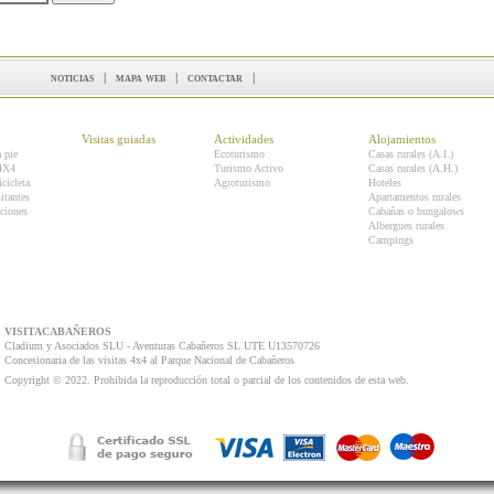
noticias
|
mapa web
|
contactar
|
Visitas guiadas
Actividades
Alojamientos
a pie
Ecoturismo
Casas rurales (A.I.)
 4X4
Turismo Activo
Casas rurales (A.H.)
icicleta
Agroturismo
Hoteles
itantes
Apartamentos rurales
ciones
Cabañas o bungalows
Albergues rurales
Campings
VISITACABAÑEROS
Cladium y Asociados SLU - Aventuras Cabañeros SL UTE U13570726
Concesionaria de las visitas 4x4 al Parque Nacional de Cabañeros
Copyright © 2022. Prohibida la reproducción total o parcial de los contenidos de esta web.