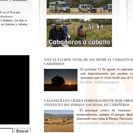
6 en el Parque
Cabañeros
 Cabañeros, los días se
 sol ilumina y calienta
VIVE EL ECLIPSE TOTAL DE SOL DESDE EL CORAZÓN 
CABAÑEROS
El próximo 12 de agosto la naturalez
más impresionantes que pueden con
queremos que lo vivas desde uno de los
ECLIPSE - VISITAS GUIADAS
CASA PALILLOS CIERRA TEMPORALMENTE POR OBRAS
VISITANTES DEL PARQUE NACIONAL DE CABAÑEROS
El principal centro de visitantes
temporalmente, aunque el parque sigue
planeando una visita al Parque Nacional 
CASA PALILLOS - NOTICIAS - ULTIMA H