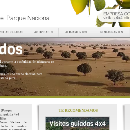
visitas guiadas
actividades
alojamientos
restaurantes
al visitante la posibilidad de adentrarse en
ráneo.
ajes, es una buena elección para
estado puro
.
TE RECOMENDAMOS
(Parque
ita guiada 4x4
illos
Parque Nacional de
 bordo de nuestros
terreno y acompañado