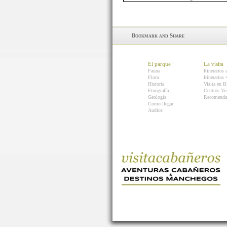
El parque
La visita
Fauna
Itinerarios 
Flora
Itinerarios
Historia
Visita en B
Etnografía
Centros Vis
Geología
Recomenda
Como llegar
Audios