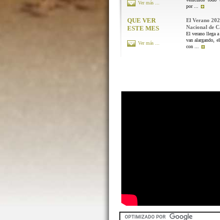
Ver más ...
por ...
QUE VER
El Verano 202
Nacional de 
ESTE MES
El verano llega a
van alargando, el
Ver más ...
con ...