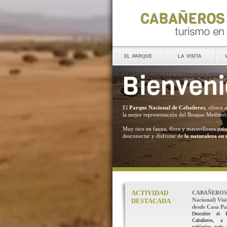
el parque
la visita
El
Parque Nacional de Cabañeros
, ofrece 
la mejor representación del Bosque Mediter
Muy rico en fauna, flora y maravillosos pais
desconectar y disfrutar de
la naturaleza en 
ACTIVIDAD
CABAÑEROS 
Nacional) Vis
DESTACADA
desde Casa Pal
Descubre el 
Cabañeros, a
vehículos todo 