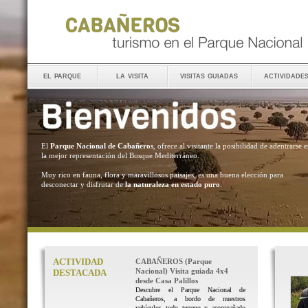
el parque
la visita
visitas guiadas
actividade
El
Parque Nacional de Cabañeros
, ofrece al visitante la posibilidad de adentrarse 
la mejor representación del Bosque Mediterráneo.
Muy rico en fauna, flora y maravillosos paisajes, es una buena elección para
desconectar y disfrutar de
la naturaleza en estado puro
.
ACTIVIDAD
CABAÑEROS (Parque
Nacional) Visita guiada 4x4
DESTACADA
desde Casa Palillos
Descubre el Parque Nacional de
Cabañeros, a bordo de nuestros
vehículos todo terreno y acompañado