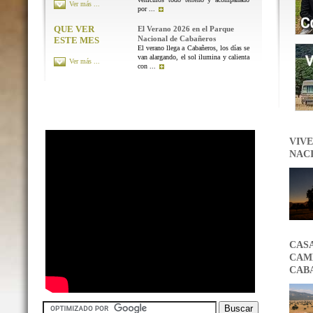
Ver más ...
por ...
QUE VER
El Verano 2026 en el Parque
Nacional de Cabañeros
ESTE MES
El verano llega a Cabañeros, los días se
van alargando, el sol ilumina y calienta
Ver más ...
con ...
VIVE
NAC
CAS
CAMB
CAB