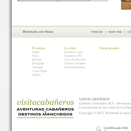
noticias
|
mapa web
|
co
El parque
La visita
Visitas guiadas
Fauna
Itinerarios a pie
Flora
Itinerarios 4X4
Historia
Visita en Bicicleta
Etnografía
Centros Visitantes
Geología
Recomendaciones
Como llegar
Audios
VISITACABAÑEROS
Cladium y Asociados SLU - Aventur
Concesionaria de las visitas 4x4 al P
Copyright © 2022. Prohibida la reprodu