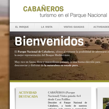
el parque
la visita
visitas guiadas
actividade
El
Parque Nacional de Cabañeros
, ofrece al visitante la posibilidad de adentrarse 
la mejor representación del Bosque Mediterráneo.
Muy rico en fauna, flora y maravillosos paisajes, es una buena elección para
desconectar y disfrutar de
la naturaleza en estado puro
.
ACTIVIDAD
CABAÑEROS (Parque
Nacional) Visita guiada 4x4
DESTACADA
desde Casa Palillos
Descubre el Parque Nacional de
Cabañeros, a bordo de nuestros
vehículos todo terreno y acompañado