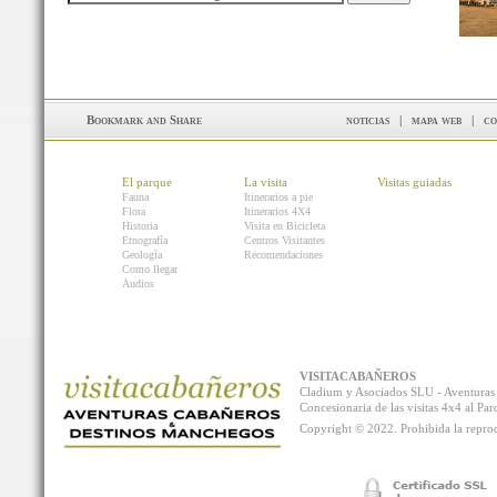
noticias
|
mapa web
|
co
El parque
La visita
Visitas guiadas
Fauna
Itinerarios a pie
Flora
Itinerarios 4X4
Historia
Visita en Bicicleta
Etnografía
Centros Visitantes
Geología
Recomendaciones
Como llegar
Audios
VISITACABAÑEROS
Cladium y Asociados SLU - Aventur
Concesionaria de las visitas 4x4 al P
Copyright © 2022. Prohibida la reprodu