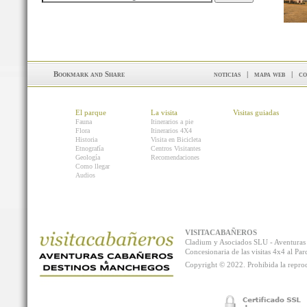
noticias
|
mapa web
|
co
El parque
La visita
Visitas guiadas
Fauna
Itinerarios a pie
Flora
Itinerarios 4X4
Historia
Visita en Bicicleta
Etnografía
Centros Visitantes
Geología
Recomendaciones
Como llegar
Audios
VISITACABAÑEROS
Cladium y Asociados SLU - Aventur
Concesionaria de las visitas 4x4 al P
Copyright © 2022. Prohibida la reprodu