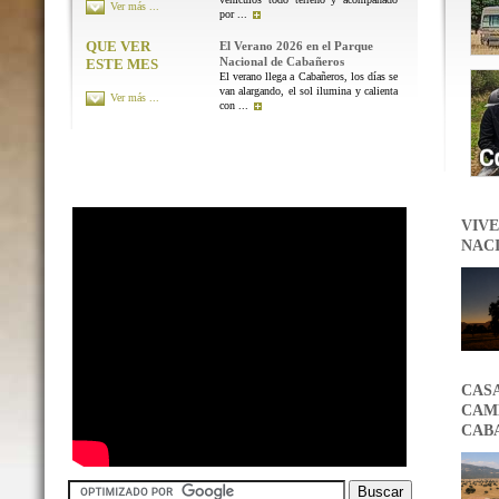
Ver más ...
por ...
QUE VER
El Verano 2026 en el Parque
Nacional de Cabañeros
ESTE MES
El verano llega a Cabañeros, los días se
van alargando, el sol ilumina y calienta
Ver más ...
con ...
VIVE
NAC
CAS
CAMB
CAB