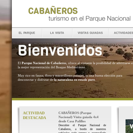
el parque
la visita
visitas guiadas
actividade
El
Parque Nacional de Cabañeros
, ofrece al visitante la posibilidad de adentrarse 
la mejor representación del Bosque Mediterráneo.
Muy rico en fauna, flora y maravillosos paisajes, es una buena elección para
desconectar y disfrutar de
la naturaleza en estado puro
.
ACTIVIDAD
CABAÑEROS (Parque
Nacional) Visita guiada 4x4
DESTACADA
desde Casa Palillos
Descubre el Parque Nacional de
Cabañeros, a bordo de nuestros
vehículos todo terreno y acompañado