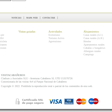
noticias
|
mapa web
|
contactar
|
Visitas guiadas
Actividades
Alojamientos
a pie
Ecoturismo
Casas rurales (A.I.)
 4X4
Turismo Activo
Casas rurales (A.H.)
icicleta
Agroturismo
Hoteles
itantes
Apartamentos rurales
ciones
Cabañas o bungalows
Albergues rurales
Campings
VISITACABAÑEROS
Cladium y Asociados SLU - Aventuras Cabañeros SL UTE U13570726
Concesionaria de las visitas 4x4 al Parque Nacional de Cabañeros
Copyright © 2022. Prohibida la reproducción total o parcial de los contenidos de esta web.