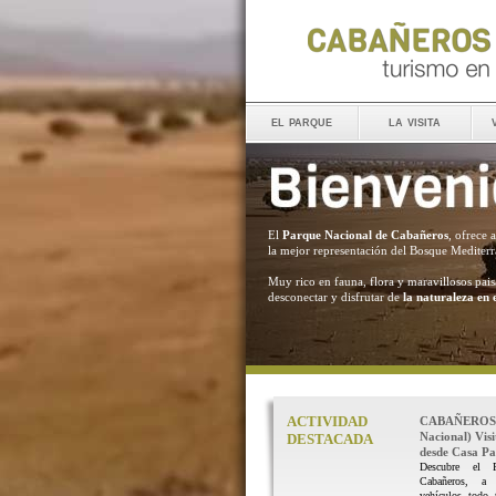
el parque
la visita
El
Parque Nacional de Cabañeros
, ofrece 
la mejor representación del Bosque Mediter
Muy rico en fauna, flora y maravillosos pais
desconectar y disfrutar de
la naturaleza en 
ACTIVIDAD
CABAÑEROS 
Nacional) Vis
DESTACADA
desde Casa Pal
Descubre el 
Cabañeros, a
vehículos todo 