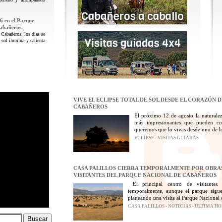
6 en el Parque
Cabañeros
 Cabañeros, los días se
 sol ilumina y calienta
VIVE EL ECLIPSE TOTAL DE SOL DESDE EL CORAZÓN 
CABAÑEROS
El próximo 12 de agosto la naturalez
más impresionantes que pueden con
queremos que lo vivas desde uno de los
ECLIPSE - VISITAS GUIADAS
CASA PALILLOS CIERRA TEMPORALMENTE POR OBRAS
VISITANTES DEL PARQUE NACIONAL DE CABAÑEROS
El principal centro de visitantes
temporalmente, aunque el parque sigue
planeando una visita al Parque Nacional 
CASA PALILLOS - NOTICIAS - ULTIMA H