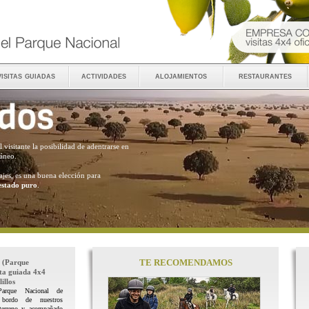
visitas guiadas
actividades
alojamientos
restaurantes
al visitante la posibilidad de adentrarse en
ráneo.
ajes, es una buena elección para
estado puro
.
TE RECOMENDAMOS
(Parque
ita guiada 4x4
illos
Parque Nacional de
 bordo de nuestros
terreno y acompañado