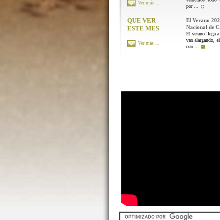
Ver más ...
por ...
QUE VER
El Verano 202
Nacional de 
ESTE MES
El verano llega a
van alargando, el
Ver más ...
con ...