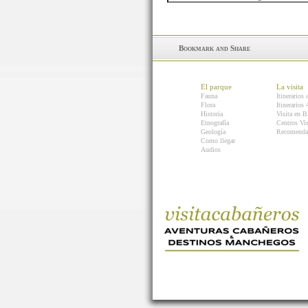
El parque
La visita
Fauna
Itinerarios 
Flora
Itinerarios
Historia
Visita en B
Etnografía
Centros Vis
Geología
Recomenda
Como llegar
Audios