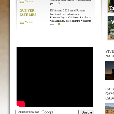
Ver más ...
por ...
QUE VER
El Verano 2026 en el Parque
Nacional de Cabañeros
ESTE MES
El verano llega a Cabañeros, los días se
van alargando, el sol ilumina y calienta
Ver más ...
con ...
VIVE
NAC
CAS
CAMB
CAB