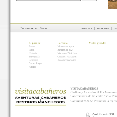
noticias
|
mapa web
|
co
El parque
La visita
Visitas guiadas
Fauna
Itinerarios a pie
Flora
Itinerarios 4X4
Historia
Visita en Bicicleta
Etnografía
Centros Visitantes
Geología
Recomendaciones
Como llegar
Audios
VISITACABAÑEROS
Cladium y Asociados SLU - Aventur
Concesionaria de las visitas 4x4 al P
Copyright © 2022. Prohibida la reprodu