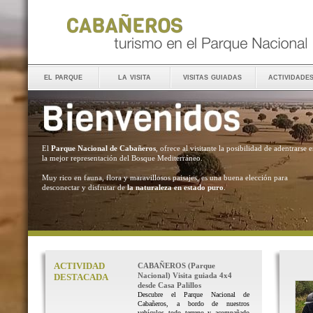
el parque
la visita
visitas guiadas
actividade
El
Parque Nacional de Cabañeros
, ofrece al visitante la posibilidad de adentrarse 
la mejor representación del Bosque Mediterráneo.
Muy rico en fauna, flora y maravillosos paisajes, es una buena elección para
desconectar y disfrutar de
la naturaleza en estado puro
.
ACTIVIDAD
CABAÑEROS (Parque
Nacional) Visita guiada 4x4
DESTACADA
desde Casa Palillos
Descubre el Parque Nacional de
Cabañeros, a bordo de nuestros
vehículos todo terreno y acompañado