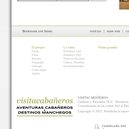
noticias
|
mapa web
|
co
El parque
La visita
Visitas guiadas
Fauna
Itinerarios a pie
Flora
Itinerarios 4X4
Historia
Visita en Bicicleta
Etnografía
Centros Visitantes
Geología
Recomendaciones
Como llegar
Audios
VISITACABAÑEROS
Cladium y Asociados SLU - Aventur
Concesionaria de las visitas 4x4 al P
Copyright © 2022. Prohibida la reprodu