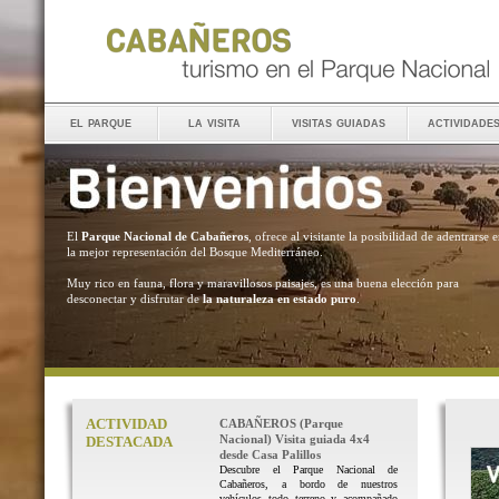
el parque
la visita
visitas guiadas
actividade
El
Parque Nacional de Cabañeros
, ofrece al visitante la posibilidad de adentrarse 
la mejor representación del Bosque Mediterráneo.
Muy rico en fauna, flora y maravillosos paisajes, es una buena elección para
desconectar y disfrutar de
la naturaleza en estado puro
.
ACTIVIDAD
CABAÑEROS (Parque
Nacional) Visita guiada 4x4
DESTACADA
desde Casa Palillos
Descubre el Parque Nacional de
Cabañeros, a bordo de nuestros
vehículos todo terreno y acompañado