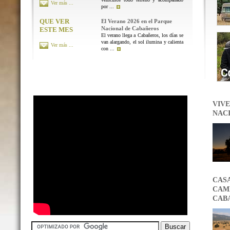
Ver más ...
por ...
QUE VER
El Verano 2026 en el Parque
Nacional de Cabañeros
ESTE MES
El verano llega a Cabañeros, los días se
van alargando, el sol ilumina y calienta
Ver más ...
con ...
VIVE
NAC
CAS
CAMB
CAB