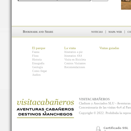
noticias
|
mapa web
|
co
El parque
La visita
Visitas guiadas
Fauna
Itinerarios a pie
Flora
Itinerarios 4X4
Historia
Visita en Bicicleta
Etnografía
Centros Visitantes
Geología
Recomendaciones
Como llegar
Audios
VISITACABAÑEROS
Cladium y Asociados SLU - Aventur
Concesionaria de las visitas 4x4 al P
Copyright © 2022. Prohibida la reprodu