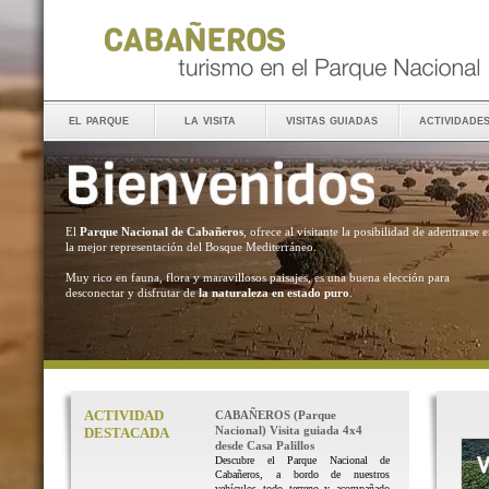
el parque
la visita
visitas guiadas
actividade
El
Parque Nacional de Cabañeros
, ofrece al visitante la posibilidad de adentrarse 
la mejor representación del Bosque Mediterráneo.
Muy rico en fauna, flora y maravillosos paisajes, es una buena elección para
desconectar y disfrutar de
la naturaleza en estado puro
.
ACTIVIDAD
CABAÑEROS (Parque
Nacional) Visita guiada 4x4
DESTACADA
desde Casa Palillos
Descubre el Parque Nacional de
Cabañeros, a bordo de nuestros
vehículos todo terreno y acompañado