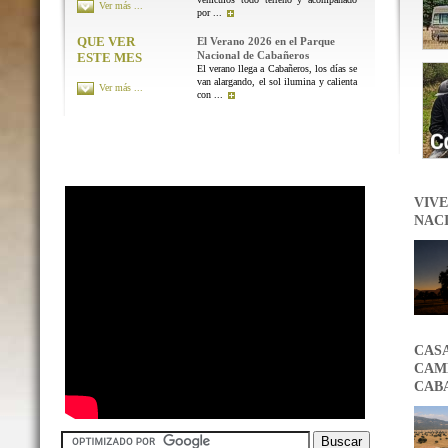
Ver más ...
por ...
QUE VER
El Verano 2026 en el Parque
Nacional de Cabañeros
ESTE MES
El verano llega a Cabañeros, los días se
van alargando, el sol ilumina y calienta
Ver más ...
con ...
VIVE
NAC
CAS
CAMB
CAB