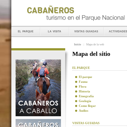
el parque
la visita
visitas guiadas
actividade
Inicio
::
Mapa de la web
Mapa del sitio
EL PARQUE
El parque
Fauna
Flora
Historia
Etnografía
Geología
Como llegar
Audios
VISITAS GUIADAS