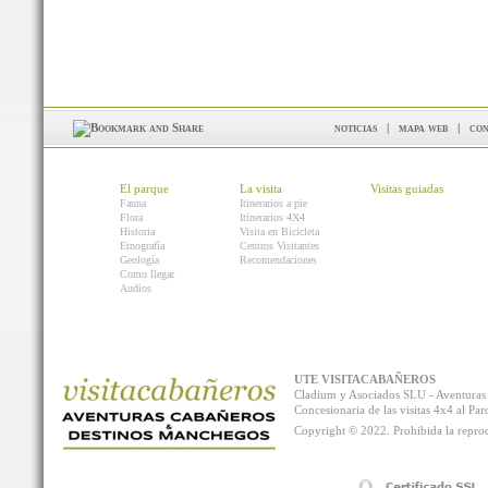
noticias
|
mapa web
|
con
El parque
La visita
Visitas guiadas
Fauna
Itinerarios a pie
Flora
Itinerarios 4X4
Historia
Visita en Bicicleta
Etnografía
Centros Visitantes
Geología
Recomendaciones
Como llegar
Audios
UTE VISITACABAÑEROS
Cladium y Asociados SLU - Aventur
Concesionaria de las visitas 4x4 al P
Copyright © 2022. Prohibida la reprodu