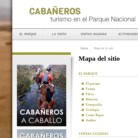
el parque
la visita
visitas guiadas
actividade
Inicio
::
Mapa de la web
Mapa del sitio
EL PARQUE
El parque
Fauna
Flora
Historia
Etnografía
Geología
Como llegar
Audios
VISITAS GUIADAS