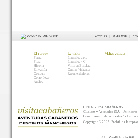
noticias
|
mapa web
|
con
El parque
La visita
Visitas guiadas
Fauna
Itinerarios a pie
Flora
Itinerarios 4X4
Historia
Visita en Bicicleta
Etnografía
Centros Visitantes
Geología
Recomendaciones
Como llegar
Audios
UTE VISITACABAÑEROS
Cladium y Asociados SLU - Aventur
Concesionaria de las visitas 4x4 al P
Copyright © 2022. Prohibida la reprodu