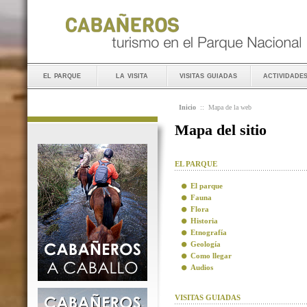
el parque
la visita
visitas guiadas
actividade
Inicio
::
Mapa de la web
Mapa del sitio
EL PARQUE
El parque
Fauna
Flora
Historia
Etnografía
Geología
Como llegar
Audios
VISITAS GUIADAS