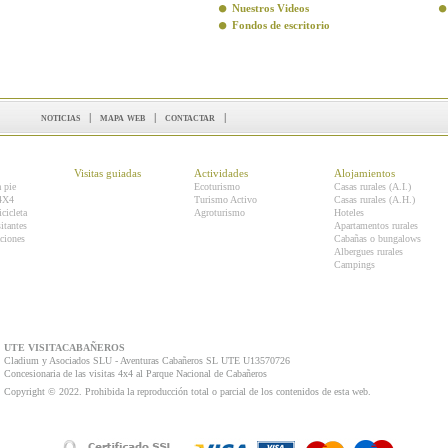
Nuestros Videos
Fondos de escritorio
noticias
|
mapa web
|
contactar
|
Visitas guiadas
Actividades
Alojamientos
a pie
Ecoturismo
Casas rurales (A.I.)
 4X4
Turismo Activo
Casas rurales (A.H.)
icicleta
Agroturismo
Hoteles
itantes
Apartamentos rurales
ciones
Cabañas o bungalows
Albergues rurales
Campings
UTE VISITACABAÑEROS
Cladium y Asociados SLU - Aventuras Cabañeros SL UTE U13570726
Concesionaria de las visitas 4x4 al Parque Nacional de Cabañeros
Copyright © 2022. Prohibida la reproducción total o parcial de los contenidos de esta web.