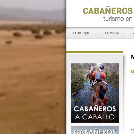
el parque
la visita
I
M
E
V