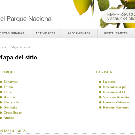
visitas guiadas
actividades
alojamientos
restaurantes
nicio
::
Mapa de la web
apa del sitio
L PARQUE
LA VISITA
El parque
La visita
Fauna
Itinerarios a pie
Flora
Itinerarios 4X4
Historia
Visita en Bicicleta
Etnografía
Centros Visitantes
Geología
Recomendaciones
Como llegar
Audios
ISITAS GUIADAS