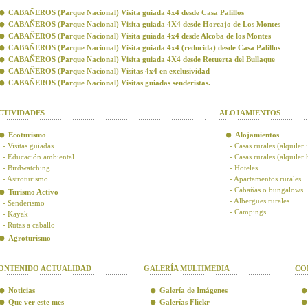
CABAÑEROS (Parque Nacional) Visita guiada 4x4 desde Casa Palillos
CABAÑEROS (Parque Nacional) Visita guiada 4X4 desde Horcajo de Los Montes
CABAÑEROS (Parque Nacional) Visita guiada 4x4 desde Alcoba de los Montes
CABAÑEROS (Parque Nacional) Visita guiada 4x4 (reducida) desde Casa Palillos
CABAÑEROS (Parque Nacional) Visita guiada 4X4 desde Retuerta del Bullaque
CABAÑEROS (Parque Nacional) Visitas 4x4 en exclusividad
CABAÑEROS (Parque Nacional) Visitas guiadas senderistas.
CTIVIDADES
ALOJAMIENTOS
Ecoturismo
Alojamientos
- Visitas guiadas
- Casas rurales (alquiler 
- Educación ambiental
- Casas rurales (alquiler
- Birdwatching
- Hoteles
- Astroturismo
- Apartamentos rurales
- Cabañas o bungalows
Turismo Activo
- Albergues rurales
- Senderismo
- Campings
- Kayak
- Rutas a caballo
Agroturismo
ONTENIDO ACTUALIDAD
GALERÍA MULTIMEDIA
CO
Noticias
Galería de Imágenes
Que ver este mes
Galerías Flickr