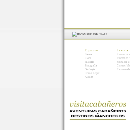
El parque
La visita
Fauna
Itinerarios 
Flora
Itinerarios
Historia
Visita en B
Etnografía
Centros Vis
Geología
Recomenda
Como llegar
Audios