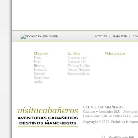
noticias
|
mapa web
|
con
El parque
La visita
Visitas guiadas
Fauna
Itinerarios a pie
Flora
Itinerarios 4X4
Historia
Visita en Bicicleta
Etnografía
Centros Visitantes
Geología
Recomendaciones
Como llegar
Audios
UTE VISITACABAÑEROS
Cladium y Asociados SLU - Aventur
Concesionaria de las visitas 4x4 al P
Copyright © 2022. Prohibida la reprodu