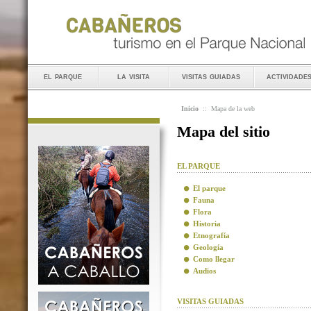
el parque
la visita
visitas guiadas
actividade
Inicio
::
Mapa de la web
Mapa del sitio
EL PARQUE
El parque
Fauna
Flora
Historia
Etnografía
Geología
Como llegar
Audios
VISITAS GUIADAS