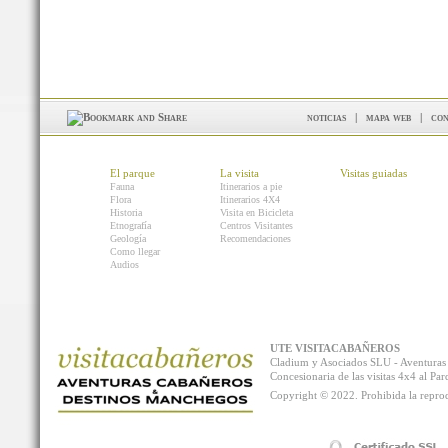
noticias
|
mapa web
|
con
El parque
La visita
Visitas guiadas
Fauna
Itinerarios a pie
Flora
Itinerarios 4X4
Historia
Visita en Bicicleta
Etnografía
Centros Visitantes
Geología
Recomendaciones
Como llegar
Audios
UTE VISITACABAÑEROS
Cladium y Asociados SLU - Aventur
Concesionaria de las visitas 4x4 al P
Copyright © 2022. Prohibida la reprodu