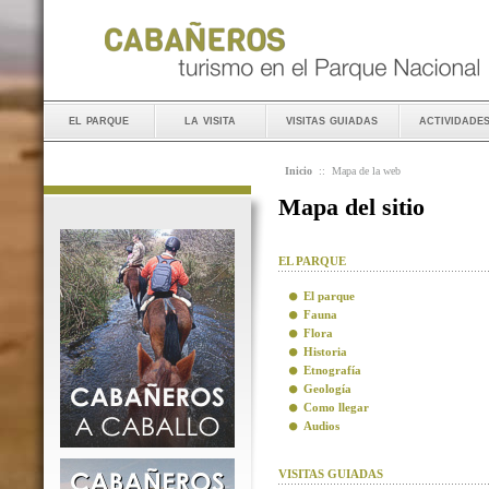
el parque
la visita
visitas guiadas
actividade
Inicio
::
Mapa de la web
Mapa del sitio
EL PARQUE
El parque
Fauna
Flora
Historia
Etnografía
Geología
Como llegar
Audios
VISITAS GUIADAS