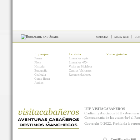
noticias
|
mapa web
|
con
El parque
La visita
Visitas guiadas
Fauna
Itinerarios a pie
Flora
Itinerarios 4X4
Historia
Visita en Bicicleta
Etnografía
Centros Visitantes
Geología
Recomendaciones
Como llegar
Audios
UTE VISITACABAÑEROS
Cladium y Asociados SLU - Aventur
Concesionaria de las visitas 4x4 al P
Copyright © 2022. Prohibida la reprodu