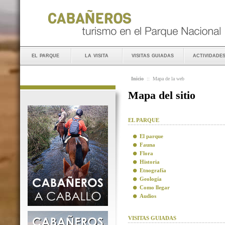
el parque
la visita
visitas guiadas
actividade
Inicio
::
Mapa de la web
Mapa del sitio
EL PARQUE
El parque
Fauna
Flora
Historia
Etnografía
Geología
Como llegar
Audios
VISITAS GUIADAS