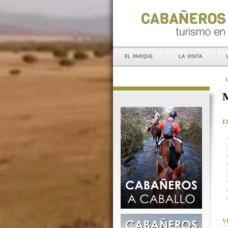
el parque
la visita
I
M
E
V