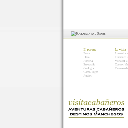
El parque
La visita
Fauna
Itinerarios 
Flora
Itinerarios
Historia
Visita en B
Etnografía
Centros Vis
Geología
Recomenda
Como llegar
Audios