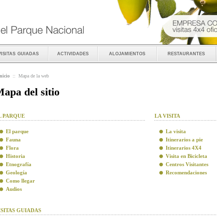
visitas guiadas
actividades
alojamientos
restaurantes
nicio
::
Mapa de la web
apa del sitio
L PARQUE
LA VISITA
El parque
La visita
Fauna
Itinerarios a pie
Flora
Itinerarios 4X4
Historia
Visita en Bicicleta
Etnografía
Centros Visitantes
Geología
Recomendaciones
Como llegar
Audios
ISITAS GUIADAS