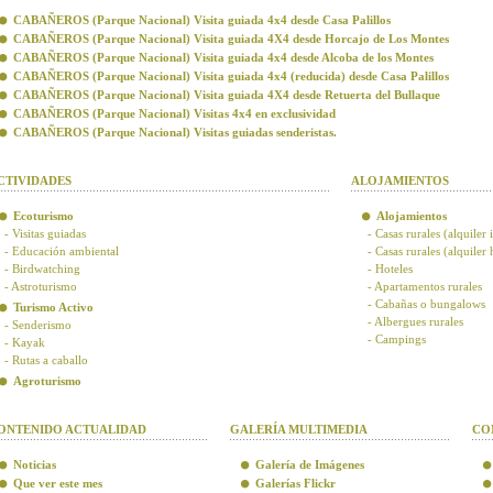
CABAÑEROS (Parque Nacional) Visita guiada 4x4 desde Casa Palillos
CABAÑEROS (Parque Nacional) Visita guiada 4X4 desde Horcajo de Los Montes
CABAÑEROS (Parque Nacional) Visita guiada 4x4 desde Alcoba de los Montes
CABAÑEROS (Parque Nacional) Visita guiada 4x4 (reducida) desde Casa Palillos
CABAÑEROS (Parque Nacional) Visita guiada 4X4 desde Retuerta del Bullaque
CABAÑEROS (Parque Nacional) Visitas 4x4 en exclusividad
CABAÑEROS (Parque Nacional) Visitas guiadas senderistas.
CTIVIDADES
ALOJAMIENTOS
Ecoturismo
Alojamientos
- Visitas guiadas
- Casas rurales (alquiler 
- Educación ambiental
- Casas rurales (alquiler
- Birdwatching
- Hoteles
- Astroturismo
- Apartamentos rurales
- Cabañas o bungalows
Turismo Activo
- Albergues rurales
- Senderismo
- Campings
- Kayak
- Rutas a caballo
Agroturismo
ONTENIDO ACTUALIDAD
GALERÍA MULTIMEDIA
CO
Noticias
Galería de Imágenes
Que ver este mes
Galerías Flickr