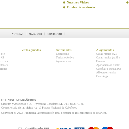
Nuestros Videos
Fondos de escritorio
noticias
|
mapa web
|
contactar
|
Visitas guiadas
Actividades
Alojamientos
a pie
Ecoturismo
Casas rurales (A.I.)
 4X4
Turismo Activo
Casas rurales (A.H.)
icicleta
Agroturismo
Hoteles
itantes
Apartamentos rurales
ciones
Cabañas o bungalows
Albergues rurales
Campings
UTE VISITACABAÑEROS
Cladium y Asociados SLU - Aventuras Cabañeros SL UTE U13570726
Concesionaria de las visitas 4x4 al Parque Nacional de Cabañeros
Copyright © 2022. Prohibida la reproducción total o parcial de los contenidos de esta web.