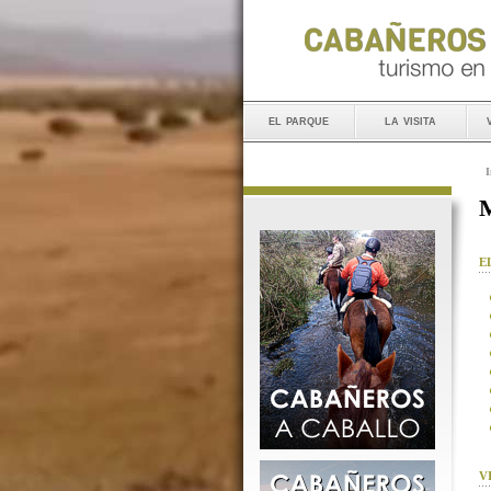
el parque
la visita
I
M
E
V