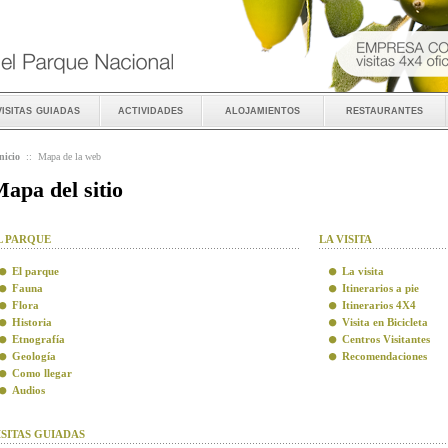
visitas guiadas
actividades
alojamientos
restaurantes
nicio
::
Mapa de la web
apa del sitio
L PARQUE
LA VISITA
El parque
La visita
Fauna
Itinerarios a pie
Flora
Itinerarios 4X4
Historia
Visita en Bicicleta
Etnografía
Centros Visitantes
Geología
Recomendaciones
Como llegar
Audios
ISITAS GUIADAS