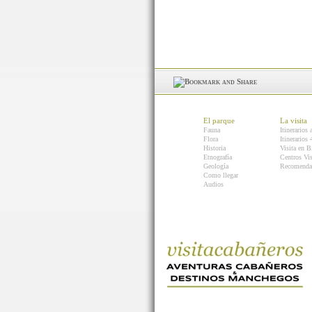
El parque
La visita
Fauna
Itinerarios 
Flora
Itinerarios
Historia
Visita en B
Etnografía
Centros Vis
Geología
Recomenda
Como llegar
Audios