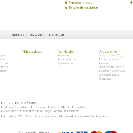
Nuestros Videos
Fondos de escritorio
noticias
|
mapa web
|
contactar
|
Visitas guiadas
Actividades
Alojamientos
a pie
Ecoturismo
Casas rurales (A.I.)
 4X4
Turismo Activo
Casas rurales (A.H.)
icicleta
Agroturismo
Hoteles
itantes
Apartamentos rurales
ciones
Cabañas o bungalows
Albergues rurales
Campings
UTE VISITACABAÑEROS
Cladium y Asociados SLU - Aventuras Cabañeros SL UTE U13570726
Concesionaria de las visitas 4x4 al Parque Nacional de Cabañeros
Copyright © 2022. Prohibida la reproducción total o parcial de los contenidos de esta web.