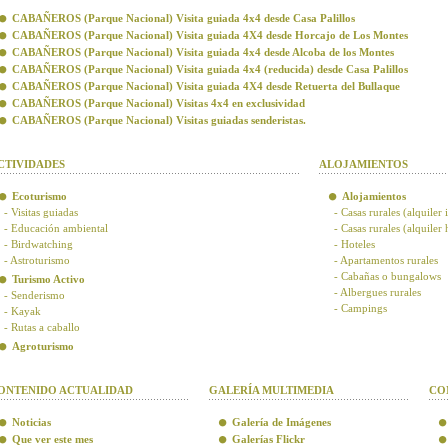
CABAÑEROS (Parque Nacional) Visita guiada 4x4 desde Casa Palillos
CABAÑEROS (Parque Nacional) Visita guiada 4X4 desde Horcajo de Los Montes
CABAÑEROS (Parque Nacional) Visita guiada 4x4 desde Alcoba de los Montes
CABAÑEROS (Parque Nacional) Visita guiada 4x4 (reducida) desde Casa Palillos
CABAÑEROS (Parque Nacional) Visita guiada 4X4 desde Retuerta del Bullaque
CABAÑEROS (Parque Nacional) Visitas 4x4 en exclusividad
CABAÑEROS (Parque Nacional) Visitas guiadas senderistas.
CTIVIDADES
ALOJAMIENTOS
Ecoturismo
Alojamientos
- Visitas guiadas
- Casas rurales (alquiler 
- Educación ambiental
- Casas rurales (alquiler
- Birdwatching
- Hoteles
- Astroturismo
- Apartamentos rurales
- Cabañas o bungalows
Turismo Activo
- Albergues rurales
- Senderismo
- Campings
- Kayak
- Rutas a caballo
Agroturismo
ONTENIDO ACTUALIDAD
GALERÍA MULTIMEDIA
CO
Noticias
Galería de Imágenes
Que ver este mes
Galerías Flickr