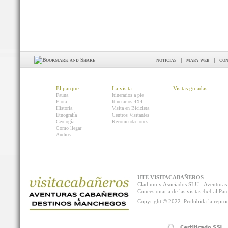
noticias
|
mapa web
|
con
El parque
La visita
Visitas guiadas
Fauna
Itinerarios a pie
Flora
Itinerarios 4X4
Historia
Visita en Bicicleta
Etnografía
Centros Visitantes
Geología
Recomendaciones
Como llegar
Audios
UTE VISITACABAÑEROS
Cladium y Asociados SLU - Aventur
Concesionaria de las visitas 4x4 al P
Copyright © 2022. Prohibida la reprodu