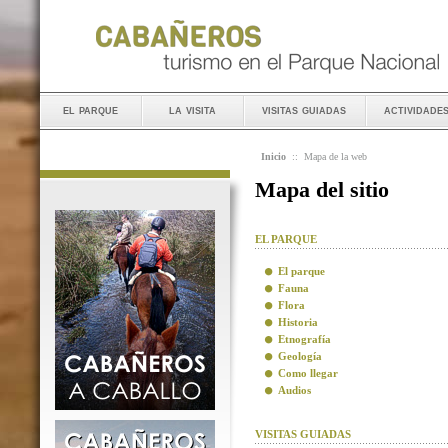
el parque
la visita
visitas guiadas
actividade
Inicio
::
Mapa de la web
Mapa del sitio
EL PARQUE
El parque
Fauna
Flora
Historia
Etnografía
Geología
Como llegar
Audios
VISITAS GUIADAS