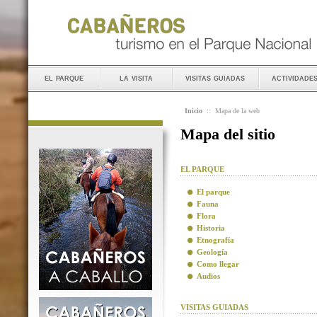
el parque
la visita
visitas guiadas
actividade
Inicio
::
Mapa de la web
Mapa del sitio
EL PARQUE
El parque
Fauna
Flora
Historia
Etnografía
Geología
Como llegar
Audios
VISITAS GUIADAS