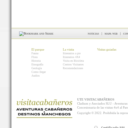
noticias
|
mapa web
|
con
El parque
La visita
Visitas guiadas
Fauna
Itinerarios a pie
Flora
Itinerarios 4X4
Historia
Visita en Bicicleta
Etnografía
Centros Visitantes
Geología
Recomendaciones
Como llegar
Audios
UTE VISITACABAÑEROS
Cladium y Asociados SLU - Aventur
Concesionaria de las visitas 4x4 al P
Copyright © 2022. Prohibida la reprodu