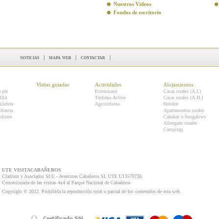
Nuestros Videos
Fondos de escritorio
noticias
|
mapa web
|
contactar
|
Visitas guiadas
Actividades
Alojamientos
a pie
Ecoturismo
Casas rurales (A.I.)
 4X4
Turismo Activo
Casas rurales (A.H.)
icicleta
Agroturismo
Hoteles
itantes
Apartamentos rurales
ciones
Cabañas o bungalows
Albergues rurales
Campings
UTE VISITACABAÑEROS
Cladium y Asociados SLU - Aventuras Cabañeros SL UTE U13570726
Concesionaria de las visitas 4x4 al Parque Nacional de Cabañeros
Copyright © 2022. Prohibida la reproducción total o parcial de los contenidos de esta web.