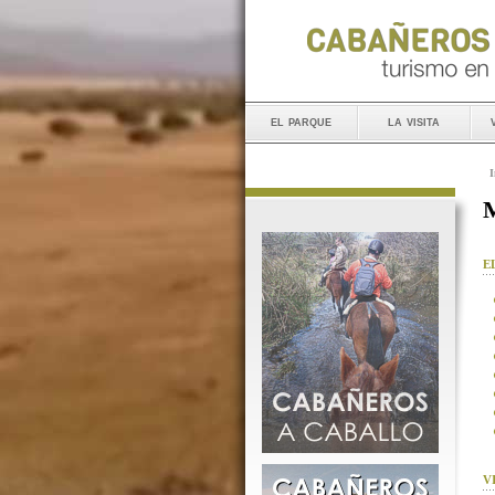
el parque
la visita
I
M
E
V