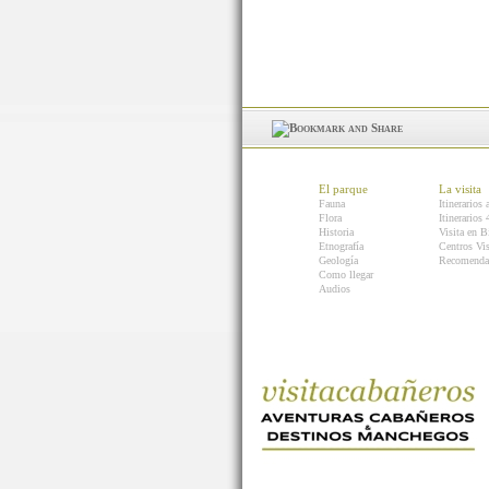
El parque
La visita
Fauna
Itinerarios 
Flora
Itinerarios
Historia
Visita en B
Etnografía
Centros Vis
Geología
Recomenda
Como llegar
Audios