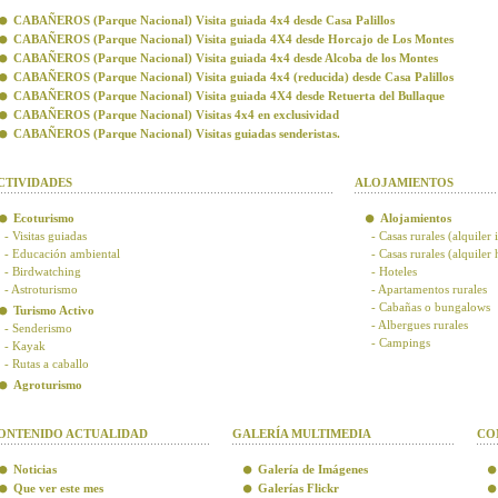
CABAÑEROS (Parque Nacional) Visita guiada 4x4 desde Casa Palillos
CABAÑEROS (Parque Nacional) Visita guiada 4X4 desde Horcajo de Los Montes
CABAÑEROS (Parque Nacional) Visita guiada 4x4 desde Alcoba de los Montes
CABAÑEROS (Parque Nacional) Visita guiada 4x4 (reducida) desde Casa Palillos
CABAÑEROS (Parque Nacional) Visita guiada 4X4 desde Retuerta del Bullaque
CABAÑEROS (Parque Nacional) Visitas 4x4 en exclusividad
CABAÑEROS (Parque Nacional) Visitas guiadas senderistas.
CTIVIDADES
ALOJAMIENTOS
Ecoturismo
Alojamientos
- Visitas guiadas
- Casas rurales (alquiler 
- Educación ambiental
- Casas rurales (alquiler
- Birdwatching
- Hoteles
- Astroturismo
- Apartamentos rurales
- Cabañas o bungalows
Turismo Activo
- Albergues rurales
- Senderismo
- Campings
- Kayak
- Rutas a caballo
Agroturismo
ONTENIDO ACTUALIDAD
GALERÍA MULTIMEDIA
CO
Noticias
Galería de Imágenes
Que ver este mes
Galerías Flickr