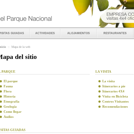
visitas guiadas
actividades
alojamientos
restaurantes
nicio
::
Mapa de la web
apa del sitio
L PARQUE
LA VISITA
El parque
La visita
Fauna
Itinerarios a pie
Flora
Itinerarios 4X4
Historia
Visita en Bicicleta
Etnografía
Centros Visitantes
Geología
Recomendaciones
Como llegar
Audios
ISITAS GUIADAS