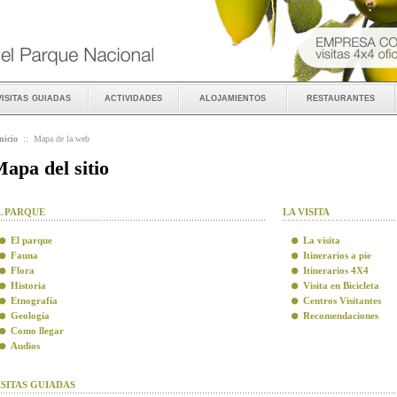
visitas guiadas
actividades
alojamientos
restaurantes
nicio
::
Mapa de la web
apa del sitio
L PARQUE
LA VISITA
El parque
La visita
Fauna
Itinerarios a pie
Flora
Itinerarios 4X4
Historia
Visita en Bicicleta
Etnografía
Centros Visitantes
Geología
Recomendaciones
Como llegar
Audios
ISITAS GUIADAS