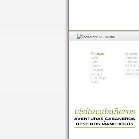
El parque
La visita
Fauna
Itinerarios 
Flora
Itinerarios
Historia
Visita en B
Etnografía
Centros Vis
Geología
Recomenda
Como llegar
Audios