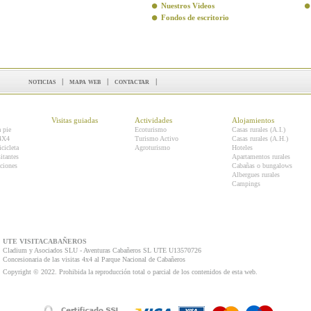
Nuestros Videos
Fondos de escritorio
noticias
|
mapa web
|
contactar
|
Visitas guiadas
Actividades
Alojamientos
a pie
Ecoturismo
Casas rurales (A.I.)
 4X4
Turismo Activo
Casas rurales (A.H.)
icicleta
Agroturismo
Hoteles
itantes
Apartamentos rurales
ciones
Cabañas o bungalows
Albergues rurales
Campings
UTE VISITACABAÑEROS
Cladium y Asociados SLU - Aventuras Cabañeros SL UTE U13570726
Concesionaria de las visitas 4x4 al Parque Nacional de Cabañeros
Copyright © 2022. Prohibida la reproducción total o parcial de los contenidos de esta web.