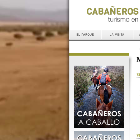
el parque
la visita
I
M
E
V