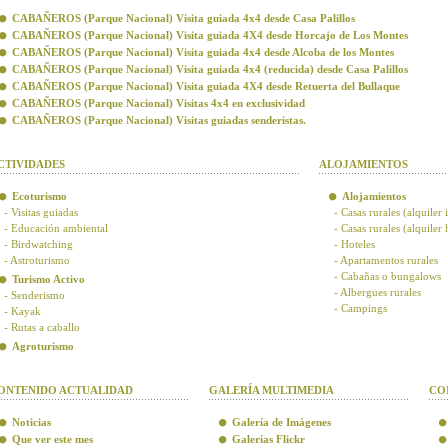
CABAÑEROS (Parque Nacional) Visita guiada 4x4 desde Casa Palillos
CABAÑEROS (Parque Nacional) Visita guiada 4X4 desde Horcajo de Los Montes
CABAÑEROS (Parque Nacional) Visita guiada 4x4 desde Alcoba de los Montes
CABAÑEROS (Parque Nacional) Visita guiada 4x4 (reducida) desde Casa Palillos
CABAÑEROS (Parque Nacional) Visita guiada 4X4 desde Retuerta del Bullaque
CABAÑEROS (Parque Nacional) Visitas 4x4 en exclusividad
CABAÑEROS (Parque Nacional) Visitas guiadas senderistas.
CTIVIDADES
ALOJAMIENTOS
Ecoturismo
Alojamientos
- Visitas guiadas
- Casas rurales (alquiler 
- Educación ambiental
- Casas rurales (alquiler
- Birdwatching
- Hoteles
- Astroturismo
- Apartamentos rurales
- Cabañas o bungalows
Turismo Activo
- Albergues rurales
- Senderismo
- Campings
- Kayak
- Rutas a caballo
Agroturismo
ONTENIDO ACTUALIDAD
GALERÍA MULTIMEDIA
CO
Noticias
Galería de Imágenes
Que ver este mes
Galerías Flickr