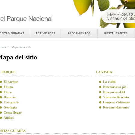
visitas guiadas
actividades
alojamientos
restaurantes
nicio
::
Mapa de la web
apa del sitio
L PARQUE
LA VISITA
El parque
La visita
Fauna
Itinerarios a pie
Flora
Itinerarios 4X4
Historia
Visita en Bicicleta
Etnografía
Centros Visitantes
Geología
Recomendaciones
Como llegar
Audios
ISITAS GUIADAS