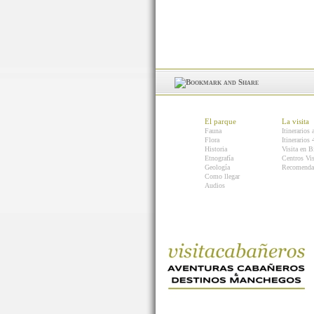
El parque
La visita
Fauna
Itinerarios 
Flora
Itinerarios
Historia
Visita en B
Etnografía
Centros Vis
Geología
Recomenda
Como llegar
Audios