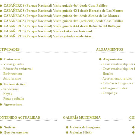
CABAÑEROS (Parque Nacional) Visita guiada 4x4 desde Casa Palillos
CABAÑEROS (Parque Nacional) Visita guiada 4X4 desde Horcajo de Los Montes
CABAÑEROS (Parque Nacional) Visita guiada 4x4 desde Alcoba de los Montes
CABAÑEROS (Parque Nacional) Visita guiada 4x4 (reducida) desde Casa Palillos
CABAÑEROS (Parque Nacional) Visita guiada 4X4 desde Retuerta del Bullaque
CABAÑEROS (Parque Nacional) Visitas 4x4 en exclusividad
CABAÑEROS (Parque Nacional) Visitas guiadas senderistas.
CTIVIDADES
ALOJAMIENTOS
Ecoturismo
Alojamientos
- Visitas guiadas
- Casas rurales (alquiler 
- Educación ambiental
- Casas rurales (alquiler
- Birdwatching
- Hoteles
- Astroturismo
- Apartamentos rurales
- Cabañas o bungalows
Turismo Activo
- Albergues rurales
- Senderismo
- Campings
- Kayak
- Rutas a caballo
Agroturismo
ONTENIDO ACTUALIDAD
GALERÍA MULTIMEDIA
CO
Noticias
Galería de Imágenes
Que ver este mes
Galerías Flickr