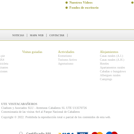
Nuestros Videos
Fondos de escritorio
noticias
|
mapa web
|
contactar
|
Visitas guiadas
Actividades
Alojamientos
a pie
Ecoturismo
Casas rurales (A.I.)
 4X4
Turismo Activo
Casas rurales (A.H.)
icicleta
Agroturismo
Hoteles
itantes
Apartamentos rurales
ciones
Cabañas o bungalows
Albergues rurales
Campings
UTE VISITACABAÑEROS
Cladium y Asociados SLU - Aventuras Cabañeros SL UTE U13570726
Concesionaria de las visitas 4x4 al Parque Nacional de Cabañeros
Copyright © 2022. Prohibida la reproducción total o parcial de los contenidos de esta web.