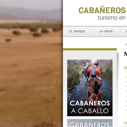
el parque
la visita
I
M
E
V