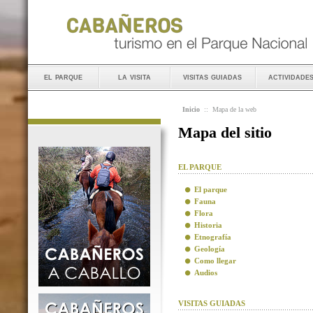
el parque
la visita
visitas guiadas
actividade
Inicio
::
Mapa de la web
Mapa del sitio
EL PARQUE
El parque
Fauna
Flora
Historia
Etnografía
Geología
Como llegar
Audios
VISITAS GUIADAS