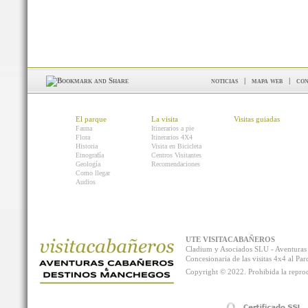
noticias
|
mapa web
|
con
El parque
La visita
Visitas guiadas
Fauna
Itinerarios a pie
Flora
Itinerarios 4X4
Historia
Visita en Bicicleta
Etnografía
Centros Visitantes
Geología
Recomendaciones
Como llegar
Audios
UTE VISITACABAÑEROS
Cladium y Asociados SLU - Aventur
Concesionaria de las visitas 4x4 al P
Copyright © 2022. Prohibida la reprodu