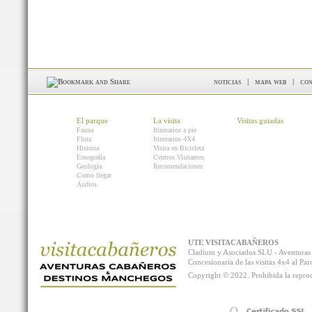
noticias
|
mapa web
|
con
El parque
La visita
Visitas guiadas
Fauna
Itinerarios a pie
Flora
Itinerarios 4X4
Historia
Visita en Bicicleta
Etnografía
Centros Visitantes
Geología
Recomendaciones
Como llegar
Audios
UTE VISITACABAÑEROS
Cladium y Asociados SLU - Aventur
Concesionaria de las visitas 4x4 al P
Copyright © 2022. Prohibida la reprodu