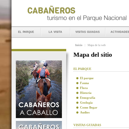
el parque
la visita
visitas guiadas
actividade
Inicio
::
Mapa de la web
Mapa del sitio
EL PARQUE
El parque
Fauna
Flora
Historia
Etnografía
Geología
Como llegar
Audios
VISITAS GUIADAS