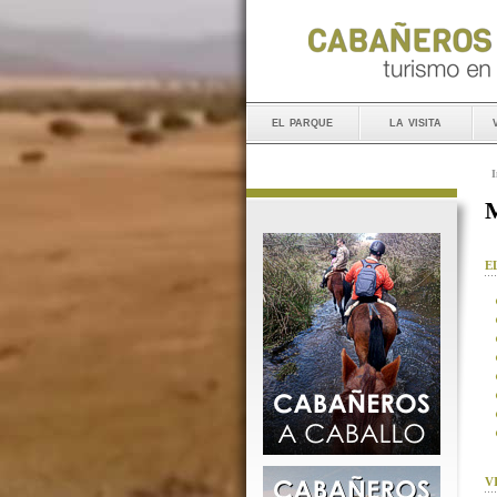
el parque
la visita
I
M
E
V