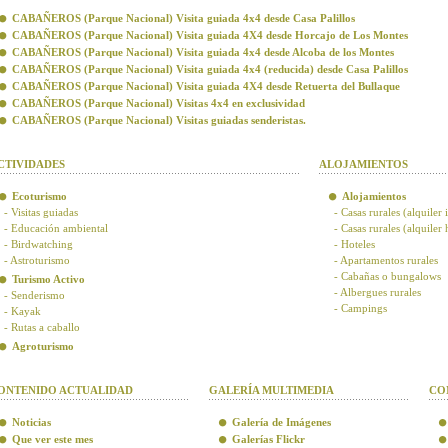
CABAÑEROS (Parque Nacional) Visita guiada 4x4 desde Casa Palillos
CABAÑEROS (Parque Nacional) Visita guiada 4X4 desde Horcajo de Los Montes
CABAÑEROS (Parque Nacional) Visita guiada 4x4 desde Alcoba de los Montes
CABAÑEROS (Parque Nacional) Visita guiada 4x4 (reducida) desde Casa Palillos
CABAÑEROS (Parque Nacional) Visita guiada 4X4 desde Retuerta del Bullaque
CABAÑEROS (Parque Nacional) Visitas 4x4 en exclusividad
CABAÑEROS (Parque Nacional) Visitas guiadas senderistas.
CTIVIDADES
ALOJAMIENTOS
Ecoturismo
Alojamientos
- Visitas guiadas
- Casas rurales (alquiler 
- Educación ambiental
- Casas rurales (alquiler
- Birdwatching
- Hoteles
- Astroturismo
- Apartamentos rurales
- Cabañas o bungalows
Turismo Activo
- Albergues rurales
- Senderismo
- Campings
- Kayak
- Rutas a caballo
Agroturismo
ONTENIDO ACTUALIDAD
GALERÍA MULTIMEDIA
CO
Noticias
Galería de Imágenes
Que ver este mes
Galerías Flickr