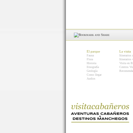
El parque
La visita
Fauna
Itinerarios 
Flora
Itinerarios
Historia
Visita en B
Etnografía
Centros Vis
Geología
Recomenda
Como llegar
Audios