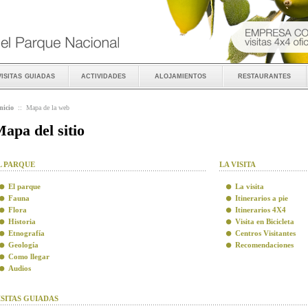
visitas guiadas
actividades
alojamientos
restaurantes
nicio
::
Mapa de la web
apa del sitio
L PARQUE
LA VISITA
El parque
La visita
Fauna
Itinerarios a pie
Flora
Itinerarios 4X4
Historia
Visita en Bicicleta
Etnografía
Centros Visitantes
Geología
Recomendaciones
Como llegar
Audios
ISITAS GUIADAS