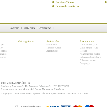
Nuestros Videos
Fondos de escritorio
noticias
|
mapa web
|
contactar
|
Visitas guiadas
Actividades
Alojamientos
a pie
Ecoturismo
Casas rurales (A.I.)
 4X4
Turismo Activo
Casas rurales (A.H.)
icicleta
Agroturismo
Hoteles
itantes
Apartamentos rurales
ciones
Cabañas o bungalows
Albergues rurales
Campings
UTE VISITACABAÑEROS
Cladium y Asociados SLU - Aventuras Cabañeros SL UTE U13570726
Concesionaria de las visitas 4x4 al Parque Nacional de Cabañeros
Copyright © 2022. Prohibida la reproducción total o parcial de los contenidos de esta web.