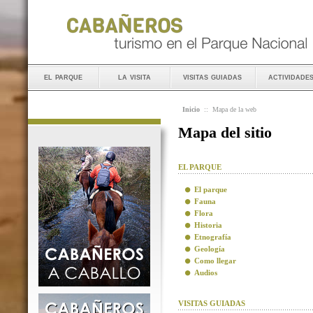
el parque
la visita
visitas guiadas
actividade
Inicio
::
Mapa de la web
Mapa del sitio
EL PARQUE
El parque
Fauna
Flora
Historia
Etnografía
Geología
Como llegar
Audios
VISITAS GUIADAS