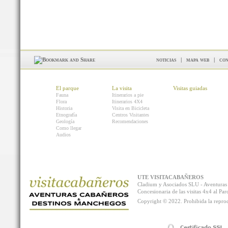
noticias
|
mapa web
|
con
El parque
La visita
Visitas guiadas
Fauna
Itinerarios a pie
Flora
Itinerarios 4X4
Historia
Visita en Bicicleta
Etnografía
Centros Visitantes
Geología
Recomendaciones
Como llegar
Audios
UTE VISITACABAÑEROS
Cladium y Asociados SLU - Aventur
Concesionaria de las visitas 4x4 al P
Copyright © 2022. Prohibida la reprodu