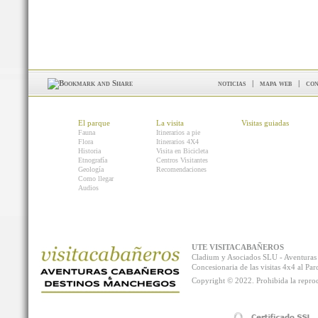
noticias
|
mapa web
|
con
El parque
La visita
Visitas guiadas
Fauna
Itinerarios a pie
Flora
Itinerarios 4X4
Historia
Visita en Bicicleta
Etnografía
Centros Visitantes
Geología
Recomendaciones
Como llegar
Audios
UTE VISITACABAÑEROS
Cladium y Asociados SLU - Aventur
Concesionaria de las visitas 4x4 al P
Copyright © 2022. Prohibida la reprodu