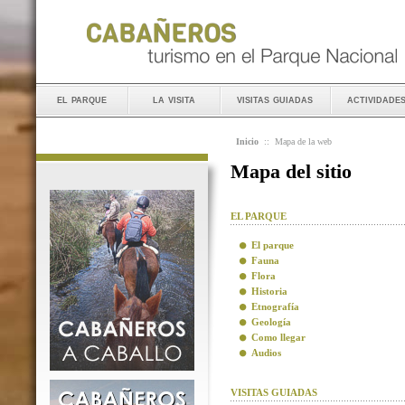
el parque
la visita
visitas guiadas
actividade
Inicio
::
Mapa de la web
Mapa del sitio
EL PARQUE
El parque
Fauna
Flora
Historia
Etnografía
Geología
Como llegar
Audios
VISITAS GUIADAS