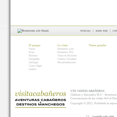
noticias
|
mapa web
|
con
El parque
La visita
Visitas guiadas
Fauna
Itinerarios a pie
Flora
Itinerarios 4X4
Historia
Visita en Bicicleta
Etnografía
Centros Visitantes
Geología
Recomendaciones
Como llegar
Audios
UTE VISITACABAÑEROS
Cladium y Asociados SLU - Aventur
Concesionaria de las visitas 4x4 al P
Copyright © 2022. Prohibida la reprodu