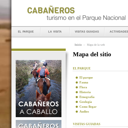
el parque
la visita
visitas guiadas
actividade
Inicio
::
Mapa de la web
Mapa del sitio
EL PARQUE
El parque
Fauna
Flora
Historia
Etnografía
Geología
Como llegar
Audios
VISITAS GUIADAS